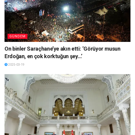
GÜNDEM
On binler Saraçhane’ye akın etti: ‘Görüyor musun
Erdoğan, en çok korktuğun şey…’
2025-03-19