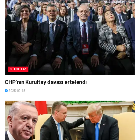
GÜNDEM
CHP’nin Kurultay davası ertelendi
2025-09-15