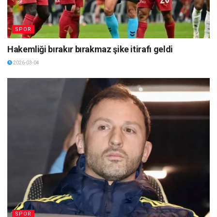
SPOR
Hakemliği bırakır bırakmaz şike itirafı geldi
2026-03-04
SPOR