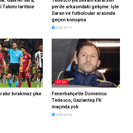
ilk: Gabriel Sara,
Tedesco’yla devam kararının
li Takımı tarihine
perde arkasındaki gelişme: İşte
Saran ve futbolcular arasında
geçen konuşma
2026-03-17
SPOR
ırakır bırakmaz şike
Fenerbahçe’de Domenico
Tedesco, Gaziantep FK
maçında yok
2026-03-04