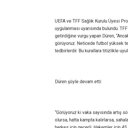
UEFA ve TFF Sağlık Kurulu Üyesi Prof
uygulanması uyarısında bulundu. TFF ve 
getirdiğine vurgu yapan Düren, “Anca
görüyoruz. Neticede futbol yüksek te
tedbirlerdir. Bu kurallara titizlikle uy
Düren şöyle devam etti:
“Görüyoruz ki vaka sayısında artış sö
olursa, hatta kampta kalırlarsa, sahal
herkes için geçerli. Hakemler için 