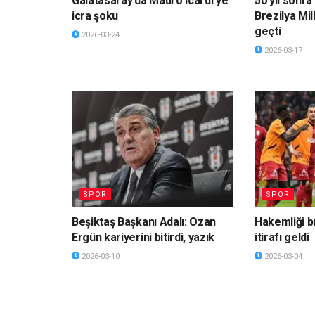
Galatasaray’da Mauro Icardi’ye
50 yıl sonra 
icra şoku
Brezilya Mil
geçti
2026-03-24
2026-03-17
SPOR
SPOR
Beşiktaş Başkanı Adalı: Ozan
Hakemliği b
Ergün kariyerini bitirdi, yazık
itirafı geldi
2026-03-10
2026-03-04