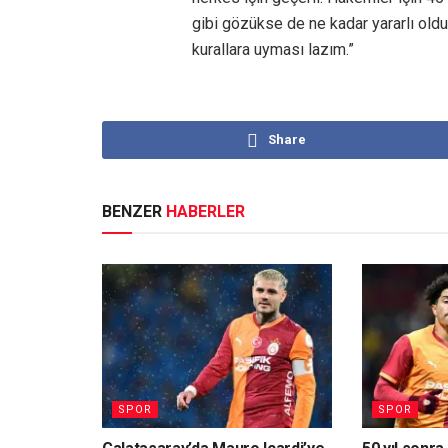
gibi gözükse de ne kadar yararlı old
kurallara uyması lazım.”
Share
BENZER
HABERLER
SPOR
SPOR