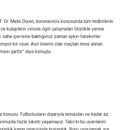
. Dr. Mete Düren, koronavirüs konusunda tüm tedbirlerin
kulüplerin virüsle ilgili çalışmaları titizlikle yerine
k saha içerisine baktığımız zaman aykırı hareketler
maslı bir oyun. Asıl önemli olan maçtan önce alınan
ulması şarttır” diye konuştu.
z konusu. Futbolcuların dışarıyla temasları ne kadar az
arımızda fazla sıkıntı yaşamayız. Tabii ki bu uyarılarım
45 günlük kamp önerisinde bulunduk. Bunu uygulamak zor