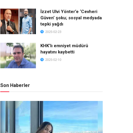
İzzet Ulvi Yönter’e ‘Cevheri
Güven’ şoku; sosyal medyada
tepki yağdı
2025-02-23
KHK’lı emniyet müdürü
hayatını kaybetti
2025-02-10
Son Haberler