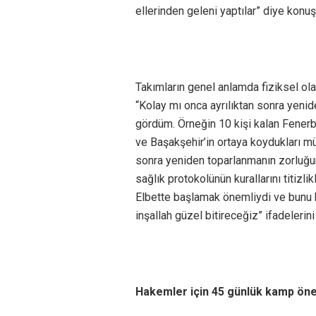
ellerinden geleni yaptılar” diye konuş
Takımların genel anlamda fiziksel ola
“Kolay mı onca ayrılıktan sonra yenid
gördüm. Örneğin 10 kişi kalan Fener
ve Başakşehir’in ortaya koydukları mü
sonra yeniden toparlanmanın zorluğun
sağlık protokolünün kurallarını titizlik
Elbette başlamak önemliydi ve bunu ba
inşallah güzel bitireceğiz” ifadelerini
Hakemler için 45 günlük kamp öne