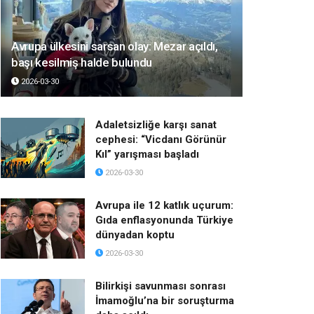
Avrupa ülkesini sarsan olay: Mezar açıldı,
başı kesilmiş halde bulundu
2026-03-30
Adaletsizliğe karşı sanat
cephesi: “Vicdanı Görünür
Kıl” yarışması başladı
2026-03-30
Avrupa ile 12 katlık uçurum:
Gıda enflasyonunda Türkiye
dünyadan koptu
2026-03-30
Bilirkişi savunması sonrası
İmamoğlu’na bir soruşturma