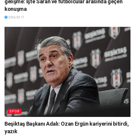
gelişme: İşte Saran ve futbolcular arasında geçen
konuşma
2026-03-17
SPOR
Beşiktaş Başkanı Adalı: Ozan Ergün kariyerini bitirdi,
yazık