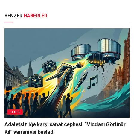
BENZER
HABERLER
GENEL
Adaletsizliğe karşı sanat cephesi: “Vicdanı Görünür
Kıl” yarışması başladı