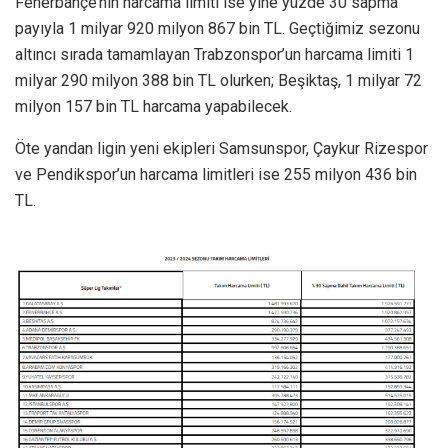
Fenerbahçe’nin harcama limiti ise yine yüzde 30 sapma
payıyla 1 milyar 920 milyon 867 bin TL. Geçtiğimiz sezonu
altıncı sırada tamamlayan Trabzonspor’un harcama limiti 1
milyar 290 milyon 388 bin TL olurken; Beşiktaş, 1 milyar 72
milyon 157 bin TL harcama yapabilecek.
Öte yandan ligin yeni ekipleri Samsunspor, Çaykur Rizespor
ve Pendikspor’un harcama limitleri ise 255 milyon 436 bin
TL.