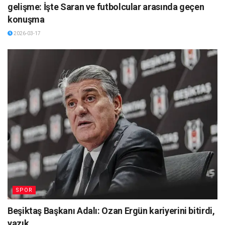
gelişme: İşte Saran ve futbolcular arasında geçen
konuşma
2026-03-17
SPOR
Beşiktaş Başkanı Adalı: Ozan Ergün kariyerini bitirdi,
yazık