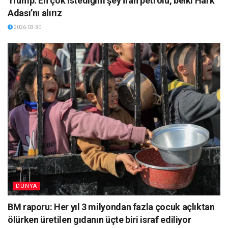
Trump: En çok istediğim şey İran petrolü, belki Hark
Adası’nı alırız
2026-03-30
DÜNYA
BM raporu: Her yıl 3 milyondan fazla çocuk açlıktan
ölürken üretilen gıdanın üçte biri israf ediliyor