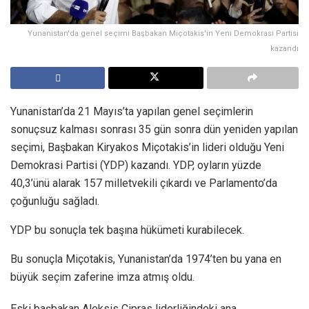
Yunanistan'da genel seçimi Başbakan Miçotakis'in Yeni Demokrasi Partisi
kazandı
Yunanistan’da 21 Mayıs’ta yapılan genel seçimlerin
sonuçsuz kalması sonrası 35 gün sonra dün yeniden yapılan
seçimi, Başbakan Kiryakos Miçotakis’in lideri olduğu Yeni
Demokrasi Partisi (YDP) kazandı. YDP, oyların yüzde
40,3’ünü alarak 157 milletvekili çıkardı ve Parlamento’da
çoğunluğu sağladı.
YDP bu sonuçla tek başına hükümeti kurabilecek.
Bu sonuçla Miçotakis, Yunanistan’da 1974’ten bu yana en
büyük seçim zaferine imza atmış oldu.
Eski başbakan Aleksis Çipras liderliğindeki ana