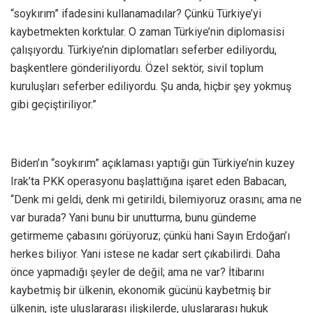
“soykırım” ifadesini kullanamadılar? Çünkü Türkiye’yi
kaybetmekten korktular. O zaman Türkiye’nin diplomasisi
çalışıyordu. Türkiye’nin diplomatları seferber ediliyordu,
başkentlere gönderiliyordu. Özel sektör, sivil toplum
kuruluşları seferber ediliyordu. Şu anda, hiçbir şey yokmuş
gibi geçiştiriliyor.”
Biden’ın “soykırım” açıklaması yaptığı gün Türkiye’nin kuzey
Irak’ta PKK operasyonu başlattığına işaret eden Babacan,
“Denk mi geldi, denk mi getirildi, bilemiyoruz orasını; ama ne
var burada? Yani bunu bir unutturma, bunu gündeme
getirmeme çabasını görüyoruz; çünkü hani Sayın Erdoğan’ı
herkes biliyor. Yani istese ne kadar sert çıkabilirdi. Daha
önce yapmadığı şeyler de değil; ama ne var? İtibarını
kaybetmiş bir ülkenin, ekonomik gücünü kaybetmiş bir
ülkenin, işte uluslararası ilişkilerde, uluslararası hukuk