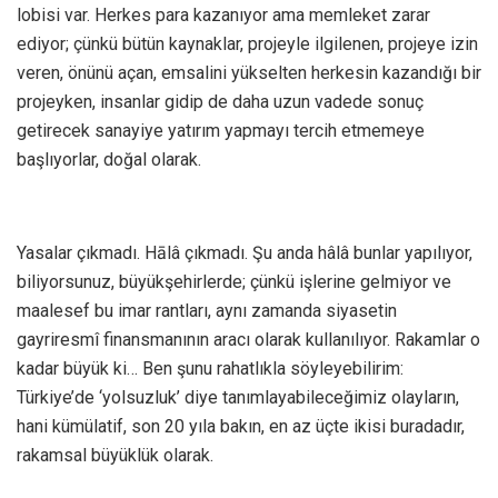
lobisi var. Herkes para kazanıyor ama memleket zarar
ediyor; çünkü bütün kaynaklar, projeyle ilgilenen, projeye izin
veren, önünü açan, emsalini yükselten herkesin kazandığı bir
projeyken, insanlar gidip de daha uzun vadede sonuç
getirecek sanayiye yatırım yapmayı tercih etmemeye
başlıyorlar, doğal olarak.
Yasalar çıkmadı. Hālâ çıkmadı. Şu anda hâlâ bunlar yapılıyor,
biliyorsunuz, büyükşehirlerde; çünkü işlerine gelmiyor ve
maalesef bu imar rantları, aynı zamanda siyasetin
gayriresmî finansmanının aracı olarak kullanılıyor. Rakamlar o
kadar büyük ki… Ben şunu rahatlıkla söyleyebilirim:
Türkiye’de ‘yolsuzluk’ diye tanımlayabileceğimiz olayların,
hani kümülatif, son 20 yıla bakın, en az üçte ikisi buradadır,
rakamsal büyüklük olarak.