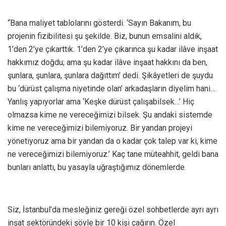
“Bana maliyet tablolarını gösterdi. ‘Sayın Bakanım, bu
projenin fizibilitesi şu şekilde. Biz, bunun emsalini aldık,
1’den 2’ye çıkarttık. 1’den 2’ye çıkarınca şu kadar ilâve inşaat
hakkımız doğdu; ama şu kadar ilâve inşaat hakkını da ben,
şunlara, şunlara, şunlara dağıttım’ dedi. Şikâyetleri de şuydu
bu ‘dürüst çalışma niyetinde olan’ arkadaşların diyelim hani…
Yanlış yapıyorlar ama ‘Keşke dürüst çalışabilsek…’ Hiç
olmazsa kime ne vereceğimizi bilsek. Şu andaki sistemde
kime ne vereceğimizi bilemiyoruz. Bir yandan projeyi
yönetiyoruz ama bir yandan da o kadar çok talep var ki, kime
ne vereceğimizi bilemiyoruz.’ Kaç tane müteahhit, geldi bana
bunları anlattı, bu yasayla uğraştığımız dönemlerde.
Siz, İstanbul’da mesleğiniz gereği özel sohbetlerde ayrı ayrı
inşat sektöründeki şöyle bir 10 kişi çağırın. Özel