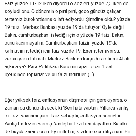
Faiz yüzde 11-12 iken diyordu o sözleri. yüzde 7,5 iken de
söyledi onu. O dönemin o pırıl pırıl, gece gündüz çalışan
tertemiz bürokratlarına o lafı ediyordu. Şimdine oldu? yüzde
19 faiz. ‘Merkez Bankası yüzde 19’da tutuyor.’ Öyle değil.
Bakın, cumhurbaşkanı istediği için o yüzde 19 faiz. Bakın,
bunu kaçırmayalım. Cumhurbaşkanı faizin yüzde 19’da
kalmasını istediği için faiz yüzde 19. Eğer istemiyorsa,
versin yarın talimatı. Merkez Bankası karşı durabilir mi Allah
aşkına ya? Para Politikası Kurulunu apar topar, 1 sat
içerisinde toplarlar ve bu faizi indirirler. (…)
Eğer yüksek faiz, enflasyonun düşmesi için gerekiyorsa, o
zaman da dönüp diyecek ki ‘Ben hata yaptım. Yıllarca yanlış
bir tezi savunmuşum. Faiz sebeptir, enflasyon sonuçtur.
Yanlış bir tezim varmış. Yanlış bir tezi ben dayattım. Bu ülke
de büyük zarar gördü. Ey milletim, sizden özür diliyorum. Bir