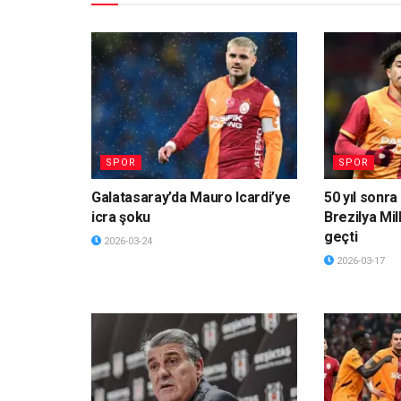
SPOR
SPOR
Galatasaray’da Mauro Icardi’ye
50 yıl sonra 
icra şoku
Brezilya Mil
geçti
2026-03-24
2026-03-17