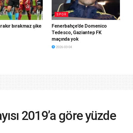
SPOR
ırakır bırakmaz şike
Fenerbahçe’de Domenico
Tedesco, Gaziantep FK
maçında yok
2026-03-04
yısı 2019’a göre yüzde