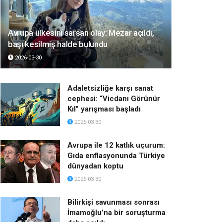
Avrupa ülkesini sarsan olay: Mezar açıldı,
başı kesilmiş halde bulundu
2026-03-30
Adaletsizliğe karşı sanat
cephesi: “Vicdanı Görünür
Kıl” yarışması başladı
2026-03-30
Avrupa ile 12 katlık uçurum:
Gıda enflasyonunda Türkiye
dünyadan koptu
2026-03-30
Bilirkişi savunması sonrası
İmamoğlu’na bir soruşturma