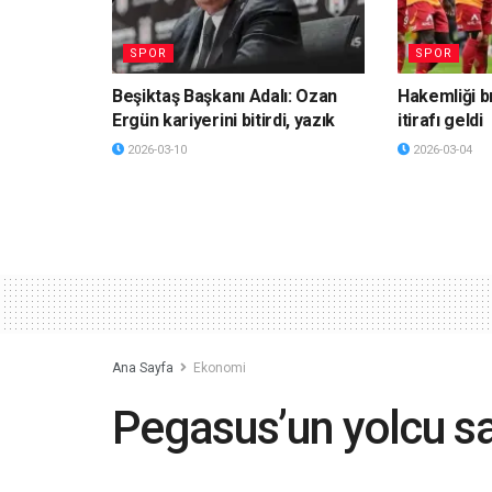
SPOR
SPOR
Beşiktaş Başkanı Adalı: Ozan
Hakemliği b
Ergün kariyerini bitirdi, yazık
itirafı geldi
2026-03-10
2026-03-04
Ana Sayfa
Ekonomi
Pegasus’un yolcu sa
34 düştü