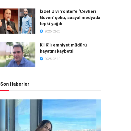
İzzet Ulvi Yönter’e ‘Cevheri
Güven’ şoku; sosyal medyada
tepki yağdı
2025-02-23
KHK’lı emniyet müdürü
hayatını kaybetti
2025-02-10
Son Haberler