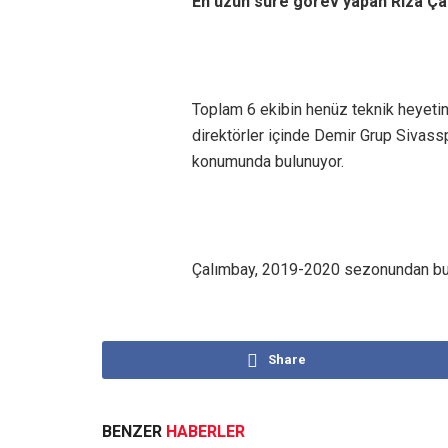
En uzun süre görev yapan Rıza Ça
Toplam 6 ekibin henüz teknik heyeti
direktörler içinde Demir Grup Sivasspo
konumunda bulunuyor.
Çalımbay, 2019-2020 sezonundan bu 
Share
BENZER
HABERLER