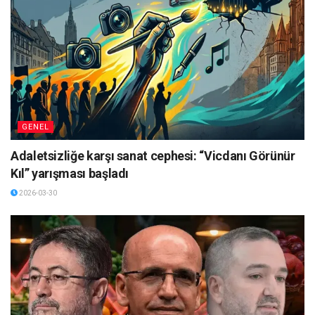
GENEL
Adaletsizliğe karşı sanat cephesi: “Vicdanı Görünür
Kıl” yarışması başladı
2026-03-30