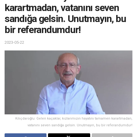
karartmadan, vatanını seven
sandığa gelsin. Unutmayın, bu
bir referandumdur!
2023-05-22
Kılıçdaroğlu: Gelen kaçaklar, kızlarımızın hayatını tamamen karartmadan,
vatanını seven sandığa gelsin. Unutmayın, bu bir referandumdur!