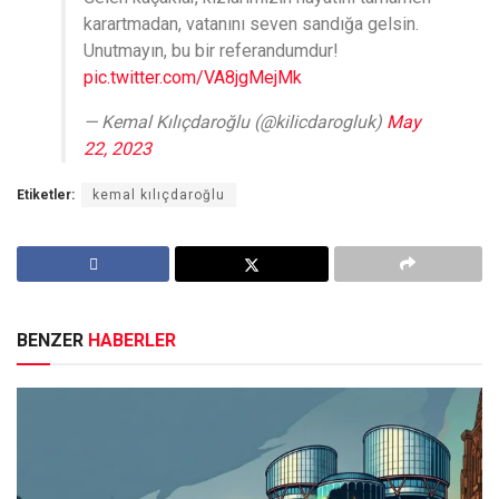
karartmadan, vatanını seven sandığa gelsin.
Unutmayın, bu bir referandumdur!
pic.twitter.com/VA8jgMejMk
— Kemal Kılıçdaroğlu (@kilicdarogluk)
May
22, 2023
Etiketler:
kemal kılıçdaroğlu
BENZER
HABERLER