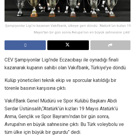
Şampiyonlar Ligi’ni kazanan Vakıfbank, ülkeye geri döndü: ‘Atatürk’ün kızları 19
Mayıs’tan bir gün sonra Avrupa’nın en büyük sahnesine çıktı’
CEV Şampiyonlar Ligi’nde Eczacıbaşı ile oynadığı finali
kazanarak kupanın sahibi olan Vakıfbank, Türkiye’ye döndü.
Kulüp yöneticileri teknik ekip ve sporcular katıldığı bir
törenle basının karşısına çıktı.
VakıfBank Genel Müdürü ve Spor Kulübü Başkanı Abdi
Serdar Üstünsalih,“Atatürk’ün kızları 19 Mayıs Atatürk’ü
Anma, Gençlik ve Spor Bayramı’ndan bir gün sonra,
Avrupa’nın en büyük sahnesine çıktı. Bu Türk voleybolu ve
tüm ülke için büyük bir gururdu” dedi.