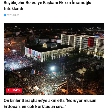
Büyükşehir Belediye Başkanı Ekrem İmamoğlu
tutuklandı
2025-03-23
GÜNDEM
On binler Saraçhane’ye akın etti: ‘Görüyor musun
Erdoğan, en çok korktuğun şey…’