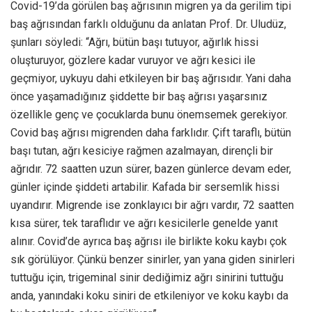
Covid-19’da görülen baş ağrısının migren ya da gerilim tipi
baş ağrısından farklı olduğunu da anlatan Prof. Dr. Uludüz,
şunları söyledi: “Ağrı, bütün başı tutuyor, ağırlık hissi
oluşturuyor, gözlere kadar vuruyor ve ağrı kesici ile
geçmiyor, uykuyu dahi etkileyen bir baş ağrısıdır. Yani daha
önce yaşamadığınız şiddette bir baş ağrısı yaşarsınız
özellikle genç ve çocuklarda bunu önemsemek gerekiyor.
Covid baş ağrısı migrenden daha farklıdır. Çift taraflı, bütün
başı tutan, ağrı kesiciye rağmen azalmayan, dirençli bir
ağrıdır. 72 saatten uzun sürer, bazen günlerce devam eder,
günler içinde şiddeti artabilir. Kafada bir sersemlik hissi
uyandırır. Migrende ise zonklayıcı bir ağrı vardır, 72 saatten
kısa sürer, tek taraflıdır ve ağrı kesicilerle genelde yanıt
alınır. Covid’de ayrıca baş ağrısı ile birlikte koku kaybı çok
sık görülüyor. Çünkü benzer sinirler, yan yana giden sinirleri
tuttuğu için, trigeminal sinir dediğimiz ağrı sinirini tuttuğu
anda, yanındaki koku siniri de etkileniyor ve koku kaybı da