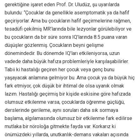
gerektiğine işaret eden Prof. Dr. Uludüz, şu uyarılarda
bulundu: “Çocuklar da genellikle asemptomatik ya da hafif
geçiriyorlar. Ama bu çocukların hafif geçirmelerine rağmen,
tesadüfi çekilmiş MR’larında bile lezyonlar görülebiliyor ve
bu çocukların da bir süre sonra IQ’larında 8.5 puana varan
düşüşler gözlenmiş. Çocukların beyni gelişme
dönemindedir. Bu dönemde IQ’ları etkileniyorsa, uzun
vadede daha büyük hafıza problemleriyle karşılaşabilirler.
Tabii ki hastalığı geçiren her çocuk veya genç bunu
yaşayacak anlamına gelmiyor bu. Ama çocuk ya da büyük hiç
fark etmiyor, çok düşük bir ihtimal de olsa uyanık olmak
lazım. Hastalığı geçirmiş bir kişide eskisine göre hafızada
olumsuz etkilenme varsa, çocuklarda öğrenme güçlüğü,
derslerinde gerileme, aynı soruları daha sık sormaya
başlama, algılamasında olumsuz bir etkilenme fark edilirse
mutlaka bir nöroloğa gitmekte fayda var. Korkarız ki
önümüzdeki yıllarda, unutkanlık-demans vakaları açısında