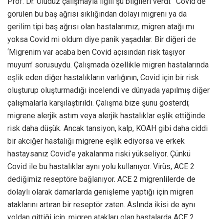
Prof. Dr. Uludüz çalışmayla ilgili şu bilgileri verdi: “Covid’de
görülen bu baş ağrısı sıklığından dolayı migreni ya da
gerilim tipi baş ağrısı olan hastalarımız, migren atağı mı
yoksa Covid mi oldum diye panik yaşadılar. Bir diğeri de
‘Migrenim var acaba ben Covid açısından risk taşıyor
muyum’ sorusuydu. Çalışmada özellikle migren hastalarında
eşlik eden diğer hastalıkların varlığının, Covid için bir risk
oluşturup oluşturmadığı incelendi ve dünyada yapılmış diğer
çalışmalarla karşılaştırıldı. Çalışma bize şunu gösterdi;
migrene alerjik astım veya alerjik hastalıklar eşlik ettiğinde
risk daha düşük. Ancak tansiyon, kalp, KOAH gibi daha ciddi
bir akciğer hastalığı migrene eşlik ediyorsa ve erkek
hastaysanız Covid’e yakalanma riski yükseliyor. Çünkü
Covid ile bu hastalıklar aynı yolu kullanıyor. Virüs, ACE 2
dediğimiz reseptöre bağlanıyor. ACE 2 migrenlilerde de
dolaylı olarak damarlarda genişleme yaptığı için migren
ataklarını artıran bir reseptör zaten. Aslında ikisi de aynı
yoldan gittiği için, migren atakları olan hastalarda ACE 2