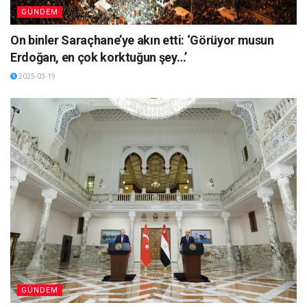
GÜNDEM
On binler Saraçhane’ye akın etti: ‘Görüyor musun
Erdoğan, en çok korktuğun şey…’
2025-03-19
GÜNDEM