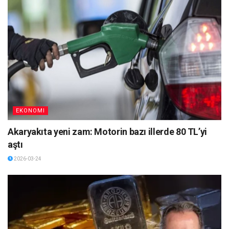
EKONOMI
Akaryakıta yeni zam: Motorin bazı illerde 80 TL’yi
aştı
2026-03-24