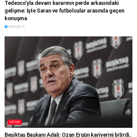
Tedesco’yla devam kararının perde arkasındaki
gelişme: İşte Saran ve futbolcular arasında geçen
konuşma
2026-03-17
SPOR
Beşiktaş Başkanı Adalı: Ozan Ergün kariyerini bitirdi,