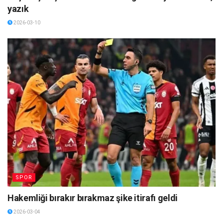
yazık
2026-03-10
SPOR
Hakemliği bırakır bırakmaz şike itirafı geldi
2026-03-04