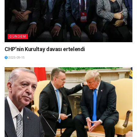
GÜNDEM
CHP’nin Kurultay davası ertelendi
2025-09-15