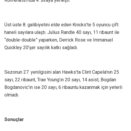
Konferansı’nda 4. sıraya yerleşti.
Üst üste 8. galibiyetini elde eden Knicks’te 5 oyuncu çift
haneli sayılara ulaştı. Julius Randle 40 sayı, 11 ribaunt ile
“double-double” yaparken, Derrick Rose ve Immanuel
Quickley 20’şer sayılık katkı sağladı.
Sezonun 27. yenilgisini alan Hawks’ta Clint Capela’nın 25
sayı, 22 ribaunt, Trae Young’ın 20 sayı, 14 asist, Bogdan
Bogdanovic’in ise 20 sayı, 6 ribauntu kazanmak için yeterli
olmadı.
Sonuçlar