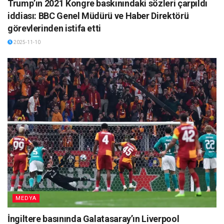
Trump’ın 2021 Kongre baskınındaki sözleri çarpıldı
iddiası: BBC Genel Müdürü ve Haber Direktörü
görevlerinden istifa etti
2025-11-10
MEDYA
İngiltere basınında Galatasaray’ın Liverpool