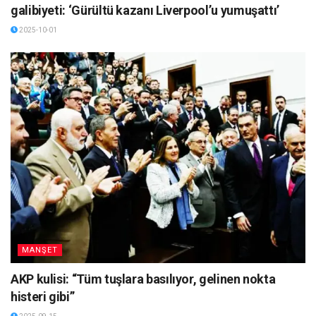
galibiyeti: ‘Gürültü kazanı Liverpool’u yumuşattı’
2025-10-01
MANŞET
AKP kulisi: “Tüm tuşlara basılıyor, gelinen nokta
histeri gibi”