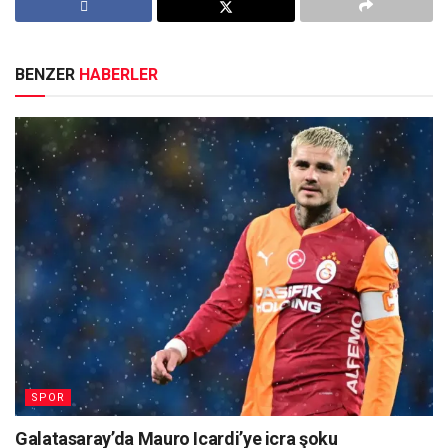
BENZER
HABERLER
SPOR
Galatasaray’da Mauro Icardi’ye icra şoku