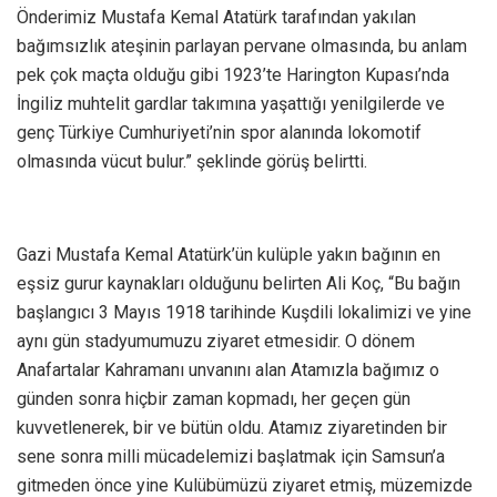
Önderimiz Mustafa Kemal Atatürk tarafından yakılan
bağımsızlık ateşinin parlayan pervane olmasında, bu anlam
pek çok maçta olduğu gibi 1923’te Harington Kupası’nda
İngiliz muhtelit gardlar takımına yaşattığı yenilgilerde ve
genç Türkiye Cumhuriyeti’nin spor alanında lokomotif
olmasında vücut bulur.” şeklinde görüş belirtti.
Gazi Mustafa Kemal Atatürk’ün kulüple yakın bağının en
eşsiz gurur kaynakları olduğunu belirten Ali Koç, “Bu bağın
başlangıcı 3 Mayıs 1918 tarihinde Kuşdili lokalimizi ve yine
aynı gün stadyumumuzu ziyaret etmesidir. O dönem
Anafartalar Kahramanı unvanını alan Atamızla bağımız o
günden sonra hiçbir zaman kopmadı, her geçen gün
kuvvetlenerek, bir ve bütün oldu. Atamız ziyaretinden bir
sene sonra milli mücadelemizi başlatmak için Samsun’a
gitmeden önce yine Kulübümüzü ziyaret etmiş, müzemizde