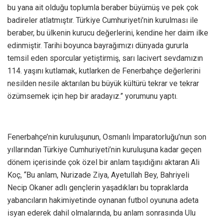
bu yana ait olduğu toplumla beraber büyümüş ve pek çok
badireler atlatmıştır. Türkiye Cumhuriyeti’nin kurulması ile
beraber, bu ülkenin kurucu değerlerini, kendine her daim ilke
edinmiştir. Tarihi boyunca bayrağımızı dünyada gururla
temsil eden sporcular yetiştirmiş, sarı lacivert sevdamızın
114. yaşını kutlamak, kutlarken de Fenerbahçe değerlerini
nesilden nesile aktarılan bu büyük kültürü tekrar ve tekrar
özümsemek için hep bir aradayız.” yorumunu yaptı.
Fenerbahçe’nin kuruluşunun, Osmanlı İmparatorluğu’nun son
yıllarından Türkiye Cumhuriyeti’nin kuruluşuna kadar geçen
dönem içerisinde çok özel bir anlam taşıdığını aktaran Ali
Koç, “Bu anlam, Nurizade Ziya, Ayetullah Bey, Bahriyeli
Necip Okaner adlı gençlerin yaşadıkları bu topraklarda
yabancıların hakimiyetinde oynanan futbol oyununa adeta
isyan ederek dahil olmalarında, bu anlam sonrasında Ulu