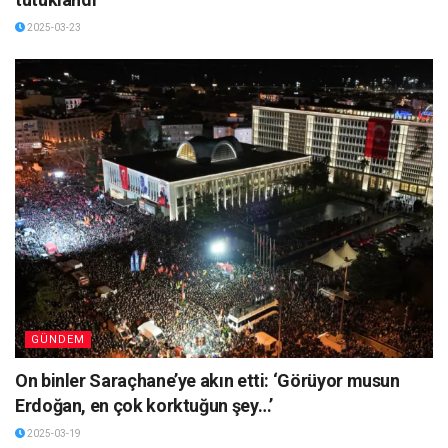
2025-03-23
GÜNDEM
On binler Saraçhane’ye akın etti: ‘Görüyor musun
Erdoğan, en çok korktuğun şey…’
2025-03-19