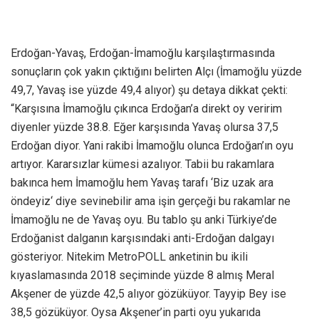
Erdoğan-Yavaş, Erdoğan-İmamoğlu karşılaştırmasında
sonuçların çok yakın çıktığını belirten Alçı (İmamoğlu yüzde
49,7, Yavaş ise yüzde 49,4 alıyor) şu detaya dikkat çekti:
“Karşısına İmamoğlu çıkınca Erdoğan’a direkt oy veririm
diyenler yüzde 38.8. Eğer karşısında Yavaş olursa 37,5
Erdoğan diyor. Yani rakibi İmamoğlu olunca Erdoğan’ın oyu
artıyor. Kararsızlar kümesi azalıyor. Tabii bu rakamlara
bakınca hem İmamoğlu hem Yavaş tarafı ‘Biz uzak ara
öndeyiz‘ diye sevinebilir ama işin gerçeği bu rakamlar ne
İmamoğlu ne de Yavaş oyu. Bu tablo şu anki Türkiye’de
Erdoğanist dalganın karşısındaki anti-Erdoğan dalgayı
gösteriyor. Nitekim MetroPOLL anketinin bu ikili
kıyaslamasında 2018 seçiminde yüzde 8 almış Meral
Akşener de yüzde 42,5 alıyor gözüküyor. Tayyip Bey ise
38,5 gözüküyor. Oysa Akşener’in parti oyu yukarıda