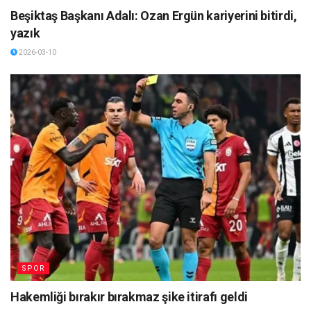
Beşiktaş Başkanı Adalı: Ozan Ergün kariyerini bitirdi,
yazık
2026-03-10
SPOR
Hakemliği bırakır bırakmaz şike itirafı geldi