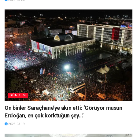
GÜNDEM
On binler Saraçhane’ye akın etti: ‘Görüyor musun
Erdoğan, en çok korktuğun şey…’
2025-03-19