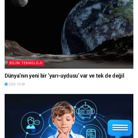
BİLİM TEKNOLOJİ
Dünya’nın yeni bir ‘yarı-uydusu’ var ve tek de değil
2025-10-28