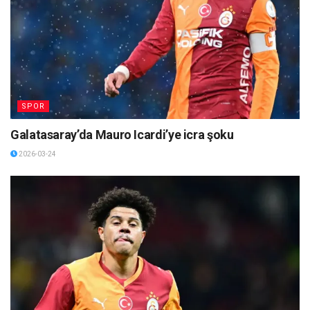
SPOR
Galatasaray’da Mauro Icardi’ye icra şoku
2026-03-24