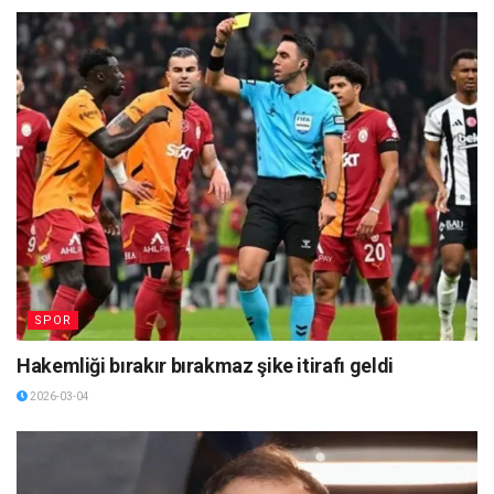
SPOR
Hakemliği bırakır bırakmaz şike itirafı geldi
2026-03-04