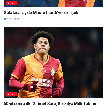
SPOR
Galatasaray’da Mauro Icardi’ye icra şoku
2026-03-24
SPOR
50 yıl sonra ilk: Gabriel Sara, Brezilya Milli Takımı