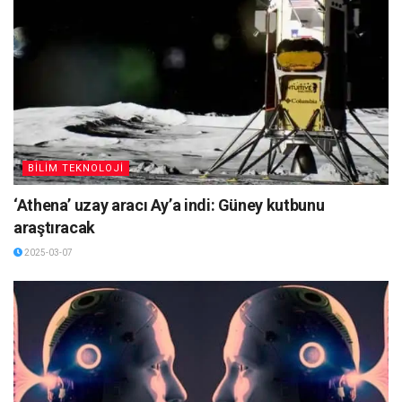
BİLİM TEKNOLOJİ
‘Athena’ uzay aracı Ay’a indi: Güney kutbunu
araştıracak
2025-03-07