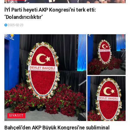
İYİ Parti heyeti AKP Kongresi’ni terk etti:
‘Dolandırıcılıktır’
2025-02-23
SİYASET
Bahçeli’den AKP Büyük Kongresi’ne subliminal