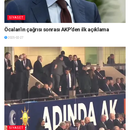
SİYASET
Öcalan’ın çağrısı sonrası AKP’den ilk açıklama
2025-02-27
SİYASET