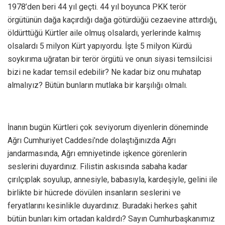
1978’den beri 44 yıl geçti. 44 yıl boyunca PKK terör
örgütünün dağa kaçırdığı dağa götürdüğü cezaevine attırdığı,
öldürttüğü Kürtler aile olmuş olsalardı, yerlerinde kalmış
olsalardı 5 milyon Kürt yapıyordu. İşte 5 milyon Kürdü
soykırıma uğratan bir terör örgütü ve onun siyasi temsilcisi
bizi ne kadar temsil edebilir? Ne kadar biz onu muhatap
almalıyız? Bütün bunların mutlaka bir karşılığı olmalı.
İnanın bugün Kürtleri çok seviyorum diyenlerin döneminde
Ağrı Cumhuriyet Caddesi’nde dolaştığınızda Ağrı
jandarmasında, Ağrı emniyetinde işkence görenlerin
seslerini duyardınız. Filistin askısında sabaha kadar
çırılçıplak soyulup, annesiyle, babasıyla, kardeşiyle, gelini ile
birlikte bir hücrede dövülen insanların seslerini ve
feryatlarını kesinlikle duyardınız. Buradaki herkes şahit
bütün bunları kim ortadan kaldırdı? Sayın Cumhurbaşkanımız