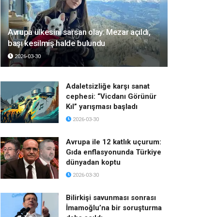
Avrupa ülkesini sarsan olay: Mezar açıldı,
başı kesilmiş halde bulundu
2026-03-30
Adaletsizliğe karşı sanat
cephesi: “Vicdanı Görünür
Kıl” yarışması başladı
2026-03-30
Avrupa ile 12 katlık uçurum:
Gıda enflasyonunda Türkiye
dünyadan koptu
2026-03-30
Bilirkişi savunması sonrası
İmamoğlu’na bir soruşturma