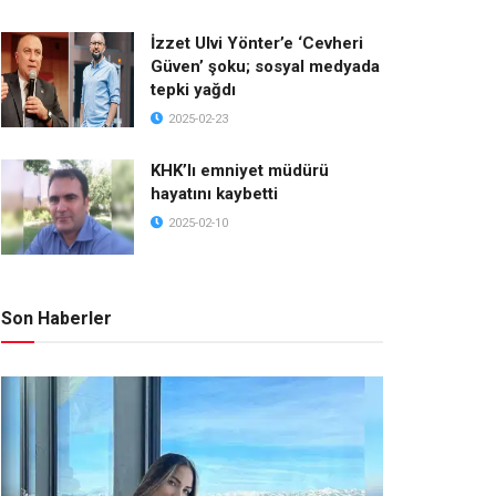
İzzet Ulvi Yönter’e ‘Cevheri
Güven’ şoku; sosyal medyada
tepki yağdı
2025-02-23
KHK’lı emniyet müdürü
hayatını kaybetti
2025-02-10
Son Haberler