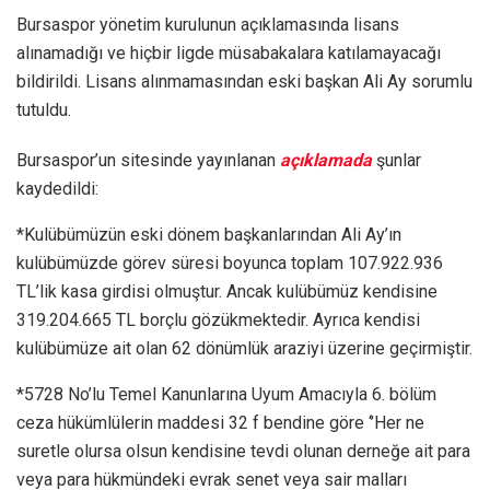
Bursaspor yönetim kurulunun açıklamasında lisans
alınamadığı ve hiçbir ligde müsabakalara katılamayacağı
bildirildi. Lisans alınmamasından eski başkan Ali Ay sorumlu
tutuldu.
Bursaspor’un sitesinde yayınlanan
açıklamada
şunlar
kaydedildi:
*Kulübümüzün eski dönem başkanlarından Ali Ay’ın
kulübümüzde görev süresi boyunca toplam 107.922.936
TL’lik kasa girdisi olmuştur. Ancak kulübümüz kendisine
319.204.665 TL borçlu gözükmektedir. Ayrıca kendisi
kulübümüze ait olan 62 dönümlük araziyi üzerine geçirmiştir.
*5728 No’lu Temel Kanunlarına Uyum Amacıyla 6. bölüm
ceza hükümlülerin maddesi 32 f bendine göre ‘’Her ne
suretle olursa olsun kendisine tevdi olunan derneğe ait para
veya para hükmündeki evrak senet veya sair malları