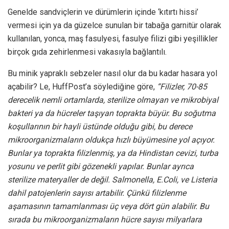
Genelde sandviçlerin ve dürümlerin içinde ‘kıtırtı hissi’
vermesi için ya da güzelce sunulan bir tabağa garnitür olarak
kullanılan, yonca, maş fasulyesi, fasulye filizi gibi yeşillikler
birçok gıda zehirlenmesi vakasıyla bağlantılı.
Bu minik yapraklı sebzeler nasıl olur da bu kadar hasara yol
açabilir? Le, HuffPost’a söylediğine göre,
“Filizler, 70-85
derecelik nemli ortamlarda, sterilize olmayan ve mikrobiyal
bakteri ya da hücreler taşıyan toprakta büyür. Bu soğutma
koşullarının bir hayli üstünde olduğu gibi, bu derece
mikroorganizmaların oldukça hızlı büyümesine yol açıyor.
Bunlar ya toprakta filizlenmiş, ya da Hindistan cevizi, turba
yosunu ve perlit gibi gözenekli yapılar. Bunlar ayrıca
sterilize materyaller de değil. Salmonella, E.Coli, ve Listeria
dahil patojenlerin sayısı artabilir. Çünkü filizlenme
aşamasının tamamlanması üç veya dört gün alabilir. Bu
sırada bu mikroorganizmaların hücre sayısı milyarlara