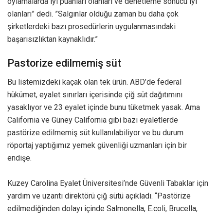
oylamalarda iyi puanları olanları ve denetleme sonucu iyi
olanları” dedi. ”Salgınlar olduğu zaman bu daha çok
şirketlerdeki bazı prosedürlerin uygulanmasındaki
başarısızlıktan kaynaklıdır.”
Pastorize edilmemiş süt
Bu listemizdeki kaçak olan tek ürün. ABD’de federal
hükümet, eyalet sınırları içerisinde çiğ süt dağıtımını
yasaklıyor ve 23 eyalet içinde bunu tüketmek yasak. Ama
California ve Güney California gibi bazı eyaletlerde
pastörize edilmemiş süt kullanılabiliyor ve bu durum
röportaj yaptığımız yemek güvenliği uzmanları için bir
endişe.
Kuzey Carolina Eyalet Üniversitesi’nde Güvenli Tabaklar için
yardım ve uzantı direktörü çiğ sütü açıkladı. “Pastörize
edilmediğinden dolayı içinde Salmonella, E.coli, Brucella,