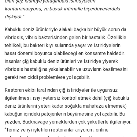
olan şey, istiridye yatağındaki istiridyelerin
kontaminasyonu, ve büyük ihtimalle biçerdöverlerdeki
dışkıydı.”
Kabuklu deniz ürünleriyle alakalı başka bir büyük sorun da
vibriosis, vibrio bakterisinden gelen bir hastalık. Özellikle
tehlikeli, bu bakteri kıyı sularında yaşar ve istiridyelerin
hasat dönemi boyunca olabileceği en konsantre haldedir.
İnsanlar çiğ kabuklu deniz ürünleri ve istiridye yiyerek
vibriosis hastalığına yakalanabilir ve uzuvların kesilmesini
gerektiren ciddi problemlere yol açabilir.
Restoran ekibi tarafından çiğ istiridyeler ile uygunsuz
ilgilenilmesi, ısıyı yetersiz kontrol etmek dahil (çiğ kabuklu
deniz ürünlerini yeteri kadar soğukta muhafaza etmemek)
kabuğun içindeki patojenlerin büyümesine yol açabilir. Bu
yüzden, Bucknavage yemeklerden çok şirketlerle ilgileniyor;
“Temiz ve iyi işletilen restoranlar arıyorum, online