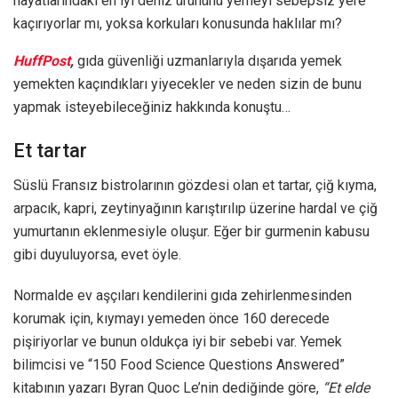
hayatlarındaki en iyi deniz ürününü yemeyi sebepsiz yere
kaçırıyorlar mı, yoksa korkuları konusunda haklılar mı?
HuffPost
,
gıda güvenliği uzmanlarıyla dışarıda yemek
yemekten kaçındıkları yiyecekler ve neden sizin de bunu
yapmak isteyebileceğiniz hakkında konuştu…
Et tartar
Süslü Fransız bistrolarının gözdesi olan et tartar, çiğ kıyma,
arpacık, kapri, zeytinyağının karıştırılıp üzerine hardal ve çiğ
yumurtanın eklenmesiyle oluşur. Eğer bir gurmenin kabusu
gibi duyuluyorsa, evet öyle.
Normalde ev aşçıları kendilerini gıda zehirlenmesinden
korumak için, kıymayı yemeden önce 160 derecede
pişiriyorlar ve bunun oldukça iyi bir sebebi var. Yemek
bilimcisi ve “150 Food Science Questions Answered”
kitabının yazarı Byran Quoc Le’nin dediğinde göre,
“Et elde