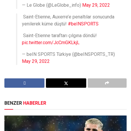
— Le Globe (@LeGlobe_info)
May 29, 2022
Saint-Etienne, Auxerre’e penaltılar sonucunda
yenilerek küme düştü!
#beINSPORTS
Saint-Etienne taraftarı çılgına döndü!
pic.twitter.com/JcCmGKLkjL
— beIN SPORTS Türkiye (@beINSPORTS_TR)
May 29, 2022
BENZER
HABERLER