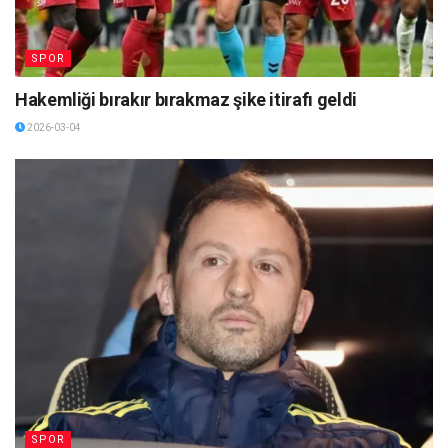
SPOR
Hakemliği bırakır bırakmaz şike itirafı geldi
2026-03-04
SPOR