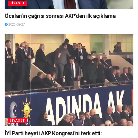
SİYASET
Öcalan’ın çağrısı sonrası AKP’den ilk açıklama
2025-02-27
SİYASET
İYİ Parti heyeti AKP Kongresi’ni terk etti: