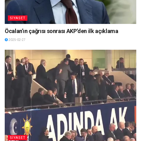
SİYASET
Öcalan’ın çağrısı sonrası AKP’den ilk açıklama
2025-02-27
SİYASET