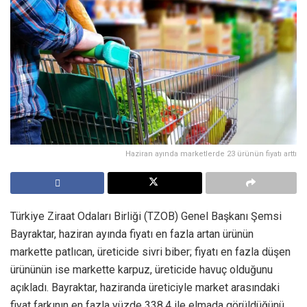
Haziran ayında marketlerde 23 ürünün fiyatı arttı
Türkiye Ziraat Odaları Birliği (TZOB) Genel Başkanı Şemsi
Bayraktar, haziran ayında fiyatı en fazla artan ürünün
markette patlıcan, üreticide sivri biber; fiyatı en fazla düşen
ürününün ise markette karpuz, üreticide havuç olduğunu
açıkladı. Bayraktar, haziranda üreticiyle market arasındaki
fiyat farkının en fazla yüzde 338,4 ile elmada görüldüğünü