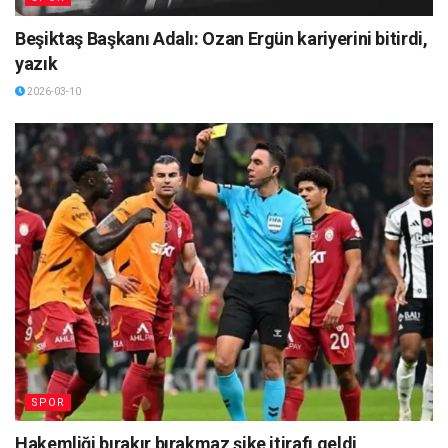
Beşiktaş Başkanı Adalı: Ozan Ergün kariyerini bitirdi,
yazık
2026-03-10
SPOR
Hakemliği bırakır bırakmaz şike itirafı geldi