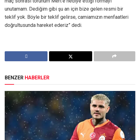
maç sonrası torunum Mert’e hediye ettiği formayı
unutamam. Dediğim gibi şu an için bize gelen resmi bir
teklif yok. Böyle bir teklif gelirse, camiamızın menfaatleri
doğrultusunda hareket ederiz” dedi.
BENZER
HABERLER