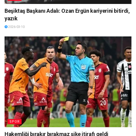
Beşiktaş Başkanı Adalı: Ozan Ergün kariyerini bitirdi,
yazık
2026-03-10
SPOR
Hakemliği bırakır bırakmaz şike itirafı geldi