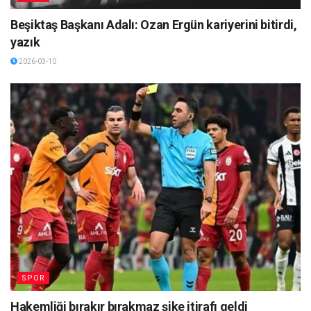
Beşiktaş Başkanı Adalı: Ozan Ergün kariyerini bitirdi,
yazık
2026-03-10
SPOR
Hakemliği bırakır bırakmaz şike itirafı geldi