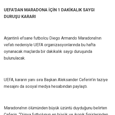
UEFA’DAN MARADONA İÇİN 1 DAKİKALIK SAYGI
DURUŞU KARARI
Arjantinli efsane futbolcu Diego Armando Maradona’nın
vefatı nedeniyle UEFA organizasyonlarında bu hafta
oynanacak maçlarda bir dakikalık saygı duruşunda
bulunulacak.
UEFA, kararın yanı sıra Başkan Aleksander Ceferin’in taziye
mesajını da sosyal medya hesabından paylaştı.
Maradona’nın ölümünden büyük üzüntü duyduğunu belirten
Ceferin, “Dünya futbolunun en büyük ve ikonik figürlerinden