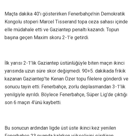
Maçta dakika 40’ı gösterirken Fenerbahçe’nin Demokratik
Kongolu stoperi Marcel Tisserand topa ceza sahası içinde
elle müdahale etti ve Gaziantep penaltı kazandı. Topun
başına geçen Maxim skoru 2-1’e getirdi.
İlk yarısı 2-1’lik Gaziantep üstünlüğüyle biten maçın ikinci
yarısında uzun süre skor değişmedi. 90+5. dakikada frikik
kazanan Gaziantep’te Kenan Özer topu filelere gönderdi ve
sonucu tayin etti. Fenerbahçe, zorlu deplasmandan 3-1’lik
yenilgiyle ayrıldı. Böylece Fenerbahçe, Süper Lig’de çıktığı
son 6 maçın 4’ünü kaybetti.
Bu sonucun ardından ligde üst üste ikinci kez yenilen
Fenerbahçe 23 puanda kalırken yükselişini sürdüren