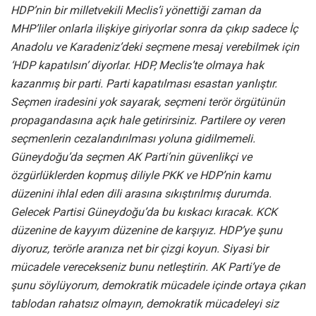
HDP’nin bir milletvekili Meclis’i yönettiği zaman da
MHP’liler onlarla ilişkiye giriyorlar sonra da çıkıp sadece İç
Anadolu ve Karadeniz’deki seçmene mesaj verebilmek için
‘HDP kapatılsın’ diyorlar. HDP, Meclis’te olmaya hak
kazanmış bir parti. Parti kapatılması esastan yanlıştır.
Seçmen iradesini yok sayarak, seçmeni terör örgütünün
propagandasına açık hale getirirsiniz. Partilere oy veren
seçmenlerin cezalandırılması yoluna gidilmemeli.
Güneydoğu’da seçmen AK Parti’nin güvenlikçi ve
özgürlüklerden kopmuş diliyle PKK ve HDP’nin kamu
düzenini ihlal eden dili arasına sıkıştırılmış durumda.
Gelecek Partisi Güneydoğu’da bu kıskacı kıracak. KCK
düzenine de kayyım düzenine de karşıyız. HDP’ye şunu
diyoruz, terörle aranıza net bir çizgi koyun. Siyasi bir
mücadele verecekseniz bunu netleştirin. AK Parti’ye de
şunu söylüyorum, demokratik mücadele içinde ortaya çıkan
tablodan rahatsız olmayın, demokratik mücadeleyi siz