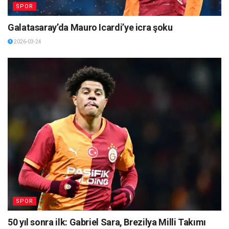
SPOR
Galatasaray’da Mauro Icardi’ye icra şoku
2026-03-24
SPOR
50 yıl sonra ilk: Gabriel Sara, Brezilya Milli Takımı