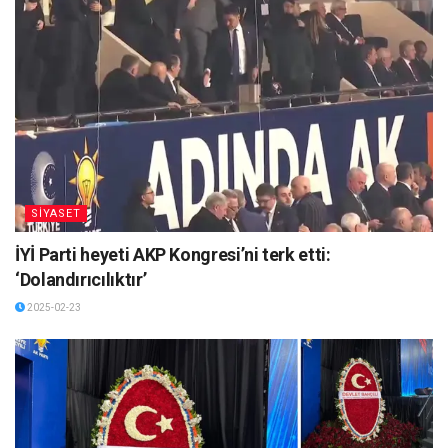
SİYASET
İYİ Parti heyeti AKP Kongresi’ni terk etti:
‘Dolandırıcılıktır’
2025-02-23