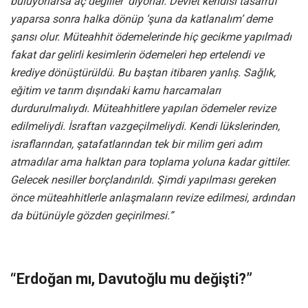
buluyorlarsa aç değiller’ diyorlar. Devlet kendisi tasarruf
yaparsa sonra halka dönüp ‘şuna da katlanalım’ deme
şansı olur. Müteahhit ödemelerinde hiç gecikme yapılmadı
fakat dar gelirli kesimlerin ödemeleri hep ertelendi ve
krediye dönüştürüldü. Bu baştan itibaren yanlış. Sağlık,
eğitim ve tarım dışındaki kamu harcamaları
durdurulmalıydı. Müteahhitlere yapılan ödemeler revize
edilmeliydi. İsraftan vazgeçilmeliydi. Kendi lükslerinden,
israflarından, şatafatlarından tek bir milim geri adım
atmadılar ama halktan para toplama yoluna kadar gittiler.
Gelecek nesiller borçlandırıldı. Şimdi yapılması gereken
önce müteahhitlerle anlaşmaların revize edilmesi, ardından
da bütünüyle gözden geçirilmesi.”
“Erdoğan mı, Davutoğlu mu değişti?”