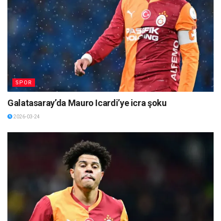
SPOR
Galatasaray’da Mauro Icardi’ye icra şoku
2026-03-24