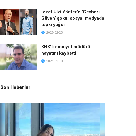
İzzet Ulvi Yönter’e ‘Cevheri
Güven’ şoku; sosyal medyada
tepki yağdı
2025-02-23
KHK’lı emniyet müdürü
hayatını kaybetti
2025-02-10
Son Haberler