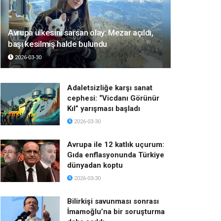
Avrupa ülkesini sarsan olay: Mezar açıldı,
başı kesilmiş halde bulundu
2026-03-30
Adaletsizliğe karşı sanat
cephesi: “Vicdanı Görünür
Kıl” yarışması başladı
2026-03-30
Avrupa ile 12 katlık uçurum:
Gıda enflasyonunda Türkiye
dünyadan koptu
2026-03-30
Bilirkişi savunması sonrası
İmamoğlu’na bir soruşturma