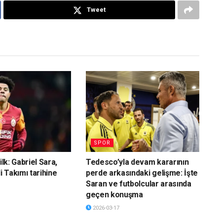
Tweet
SPOR
ilk: Gabriel Sara,
Tedesco’yla devam kararının
li Takımı tarihine
perde arkasındaki gelişme: İşte
Saran ve futbolcular arasında
geçen konuşma
2026-03-17