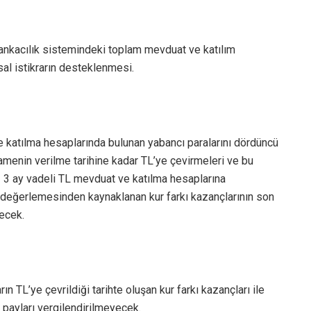
 bankacılık sistemindeki toplam mevduat ve katılım
sal istikrarın desteklenmesi.
e katılma hesaplarında bulunan yabancı paralarını dördüncü
amenin verilme tarihine kadar TL’ye çevirmeleri ve bu
az 3 ay vadeli TL mevduat ve katılma hesaplarına
değerlemesinden kaynaklanan kur farkı kazançlarının son
lecek.
ın TL’ye çevrildiği tarihte oluşan kur farkı kazançları ile
 payları vergilendirilmeyecek.