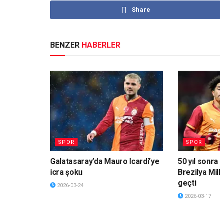
Share
BENZER
HABERLER
SPOR
SPOR
Galatasaray’da Mauro Icardi’ye
50 yıl sonra 
icra şoku
Brezilya Mil
geçti
2026-03-24
2026-03-17