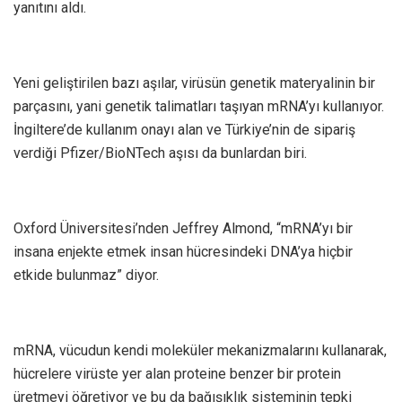
yanıtını aldı.
Yeni geliştirilen bazı aşılar, virüsün genetik materyalinin bir
parçasını, yani genetik talimatları taşıyan mRNA’yı kullanıyor.
İngiltere’de kullanım onayı alan ve Türkiye’nin de sipariş
verdiği Pfizer/BioNTech aşısı da bunlardan biri.
Oxford Üniversitesi’nden Jeffrey Almond, “mRNA’yı bir
insana enjekte etmek insan hücresindeki DNA’ya hiçbir
etkide bulunmaz” diyor.
mRNA, vücudun kendi moleküler mekanizmalarını kullanarak,
hücrelere virüste yer alan proteine benzer bir protein
üretmeyi öğretiyor ve bu da bağışıklık sisteminin tepki