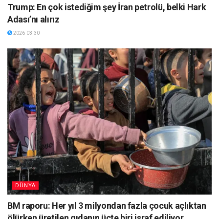
Trump: En çok istediğim şey İran petrolü, belki Hark
Adası’nı alırız
2026-03-30
DÜNYA
BM raporu: Her yıl 3 milyondan fazla çocuk açlıktan
ölürken üretilen gıdanın üçte biri israf ediliyor