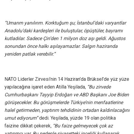
“Umarım yanılırım. Korktuğum şu; İstanbul’daki varyantlar
Anadolu’daki kardeşleri ile buluştular, öpüştüler, bayramı
kutladılar. Sadece Çin’den 1 milyon doz aşı geldi. Ağustos
sonundan önce halkı aşılayamazlar. Salgın haziranda
yeniden patlak verebilir.”
NATO Liderler Zirvesi’nin 14 Haziran’da Brüksel’de yüz yüze
yapılacağına işaret eden Atilla Yeşilada,
“Bu zirvede
Cumhurbaşkanı Tayyip Erdoğan ve ABD Başkanı Joe Biden
görüşecekler. Bu görüşmelerde Türkiye’nin menfaatlerine
halel getirmeden, yaptırım tehdidinin ortadan kaldırılacağını
umut ediyorum”
dedi. Yeşilada, yüzde 19 olan politika
faizine dikkat çekerek
, “Bu faize gelmeyecek çok az
yatırımcı var. Bu nedenle siyasetteki inceliği kullanarak