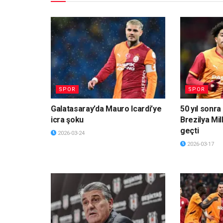
SPOR
SPOR
Galatasaray’da Mauro Icardi’ye
50 yıl sonra 
icra şoku
Brezilya Mil
geçti
2026-03-24
2026-03-17