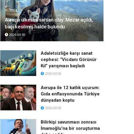
Avrupa ülkesini sarsan olay: Mezar açıldı,
başı kesilmiş halde bulundu
2026-03-30
Adaletsizliğe karşı sanat
cephesi: “Vicdanı Görünür
Kıl” yarışması başladı
2026-03-30
Avrupa ile 12 katlık uçurum:
Gıda enflasyonunda Türkiye
dünyadan koptu
2026-03-30
Bilirkişi savunması sonrası
İmamoğlu’na bir soruşturma