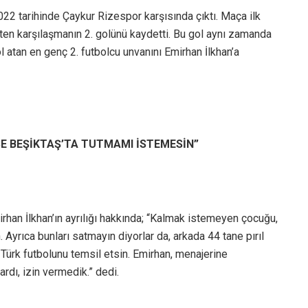
22 tarihinde Çaykur Rizespor karşısında çıktı. Maça ilk
iten karşılaşmanın 2. golünü kaydetti. Bu gol aynı zamanda
l atan en genç 2. futbolcu unvanını Emirhan İlkhan’a
SE BEŞİKTAŞ’TA TUTMAMI İSTEMESİN”
han İlkhan’ın ayrılığı hakkında; “Kalmak istemeyen çocuğu,
Ayrıca bunları satmayın diyorlar da, arkada 44 tane pırıl
n, Türk futbolunu temsil etsin. Emirhan, menajerine
ardı, izin vermedik.” dedi.