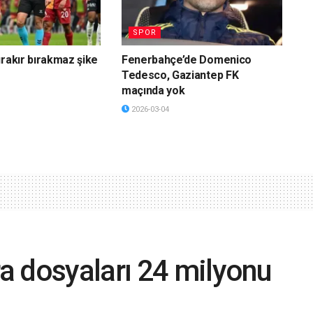
SPOR
ırakır bırakmaz şike
Fenerbahçe’de Domenico
Tedesco, Gaziantep FK
maçında yok
2026-03-04
a dosyaları 24 milyonu