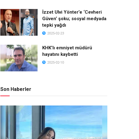
İzzet Ulvi Yönter’e ‘Cevheri
Güven’ şoku; sosyal medyada
tepki yağdı
2025-02-23
KHK’lı emniyet müdürü
hayatını kaybetti
2025-02-10
Son Haberler