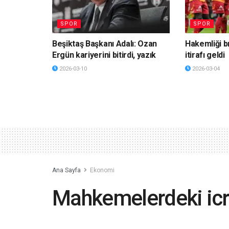
SPOR
SPOR
Beşiktaş Başkanı Adalı: Ozan
Hakemliği b
Ergün kariyerini bitirdi, yazık
itirafı geldi
2026-03-10
2026-03-04
Ana Sayfa
Ekonomi
Mahkemelerdeki icr
aştı