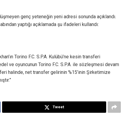
düşmeyen genç yeteneğin yeni adresi sonunda açıklandı.
bından yaptığı açıklamada şu ifadeleri kullandı:
an’ın Torino F.C. S.P.A. Kulübü’ne kesin transferi
del ve oyuncunun Torino F.C. S.P.A. ile sözleşmesi devam
ri halinde, net transfer gelirinin %15’inin Şirketimize
ştır.”
Tweet