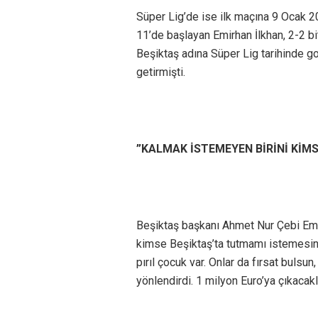
Süper Lig’de ise ilk maçına 9 Ocak 20
11’de başlayan Emirhan İlkhan, 2-2 b
Beşiktaş adına Süper Lig tarihinde go
getirmişti.
”KALMAK İSTEMEYEN BİRİNİ KİM
Beşiktaş başkanı Ahmet Nur Çebi Emir
kimse Beşiktaş’ta tutmamı istemesin. 
pırıl çocuk var. Onlar da fırsat bulsu
yönlendirdi. 1 milyon Euro’ya çıkacakl