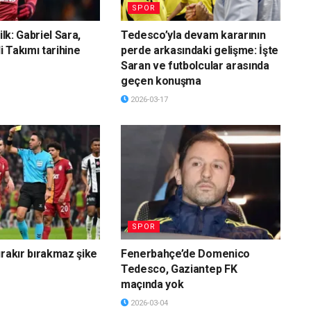
SPOR
ilk: Gabriel Sara,
Tedesco’yla devam kararının
li Takımı tarihine
perde arkasındaki gelişme: İşte
Saran ve futbolcular arasında
geçen konuşma
2026-03-17
SPOR
ırakır bırakmaz şike
Fenerbahçe’de Domenico
Tedesco, Gaziantep FK
maçında yok
2026-03-04