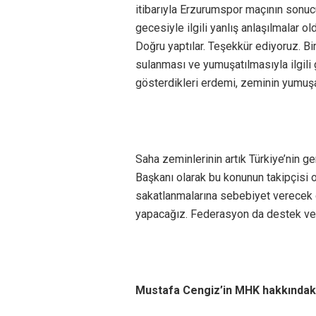
itibarıyla Erzurumspor maçının sonuc
gecesiyle ilgili yanlış anlaşılmalar ol
Doğru yaptılar. Teşekkür ediyoruz. B
sulanması ve yumuşatılmasıyla ilgili 
gösterdikleri erdemi, zeminin yumuş
Saha zeminlerinin artık Türkiye’nin g
Başkanı olarak bu konunun takipçisi o
sakatlanmalarına sebebiyet verecek d
yapacağız. Federasyon da destek vere
Mustafa Cengiz’in MHK hakkındaki