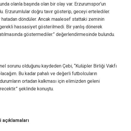
unda olanla başında olan bir olay var. Erzurumspor’un
du. Erzurumlular doğru tavır gösterip, geceyi ertelediler.
ir hatadan döndüler. Ancak maalesef stattaki zeminin
gerekli hassasiyet gösterilmedi. Bir yanlış dönerek
atılmasında göstermediler.” değerlendirmesinde bulundu.
enel sorunu olduğunu kaydeden Çebi, “Kulüpler Birliği Vakfı
lacağım. Bu kadar pahalı ve değerli futbolcuların
urumların ortadan kalkması için elimizden geleni
cektir.” şeklinde konuştu.
 açıklamaları