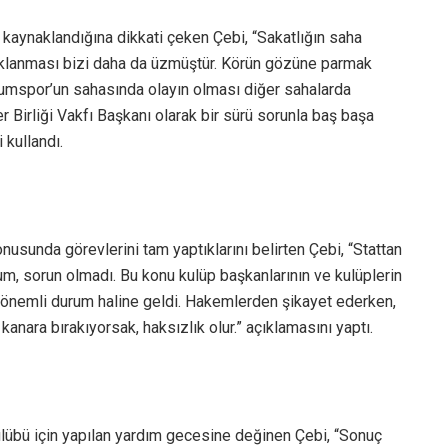
kaynaklandığına dikkati çeken Çebi, “Sakatlığın saha
klanması bizi daha da üzmüştür. Körün gözüne parmak
urumspor’un sahasında olayın olması diğer sahalarda
 Birliği Vakfı Başkanı olarak bir sürü sorunla baş başa
i kullandı.
nusunda görevlerini tam yaptıklarını belirten Çebi, “Stattan
m, sorun olmadı. Bu konu kulüp başkanlarının ve kulüplerin
önemli durum haline geldi. Hakemlerden şikayet ederken,
anara bırakıyorsak, haksızlık olur.” açıklamasını yaptı.
übü için yapılan yardım gecesine değinen Çebi, “Sonuç