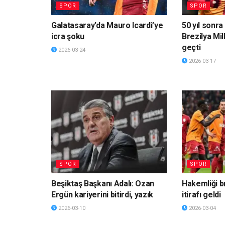
SPOR
SPOR
Galatasaray’da Mauro Icardi’ye
50 yıl sonra 
icra şoku
Brezilya Mil
geçti
2026-03-24
2026-03-17
SPOR
SPOR
Beşiktaş Başkanı Adalı: Ozan
Hakemliği b
Ergün kariyerini bitirdi, yazık
itirafı geldi
2026-03-10
2026-03-04