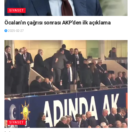
SİYASET
Öcalan’ın çağrısı sonrası AKP’den ilk açıklama
2025-02-27
SİYASET