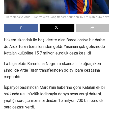
Barcelona'ya Arda Turan ve Alex Song transferlerinden 15,7 milyon euro ceza
Hakem skandalı ile başı dertte olan Barcelona’ya bir darbe
de Arda Turan transferinden geldi. Yaşanan şok gelişmede
Katalan kulübüne 15,7 milyon euroluk ceza kesildi.
La Liga ekibi Barcelona Negreira skandalı ile uğraşırken
şimdi de Arda Turan transferinden dolayı para cezasına
çarptırıldı.
İspanyol basınından Marca’nın haberine göre Katalan ekibi
hakkında usulsüzlük iddiasıyla dosya açan vergi dairesi,
yaptığı soruşturmanın ardından 15 milyon 700 bin euroluk
para cezası verdi.