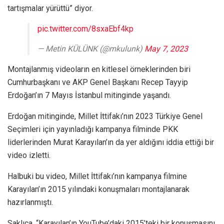
tartışmalar yürüttü” diyor.
pic.twitter.com/8sxaEbf4kp
— Metin KÜLÜNK (@mkulunk)
May 7, 2023
Montajlanmış videoların en kitlesel örneklerinden biri
Cumhurbaşkanı ve AKP Genel Başkanı Recep Tayyip
Erdoğan’ın 7 Mayıs İstanbul mitinginde yaşandı.
Erdoğan mitinginde, Millet İttifakı’nın 2023 Türkiye Genel
Seçimleri için yayınladığı kampanya filminde PKK
liderlerinden Murat Karayılan’ın da yer aldığını iddia ettiği bir
video izletti.
Halbuki bu video, Millet İttifakı’nın kampanya filmine
Karayılan’ın 2015 yılındaki konuşmaları montajlanarak
hazırlanmıştı.
Saklıca, “Karayılan’ın YouTube’daki 2015’teki bir konuşmasını