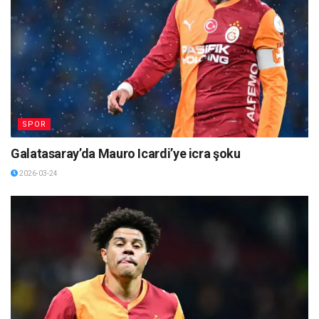
SPOR
Galatasaray’da Mauro Icardi’ye icra şoku
2026-03-24