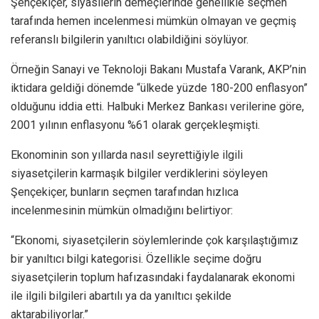
Şençekiçer, siyasilerin demeçlerinde genellikle seçmen
tarafında hemen incelenmesi mümkün olmayan ve geçmiş
referanslı bilgilerin yanıltıcı olabildiğini söylüyor.
Örneğin Sanayi ve Teknoloji Bakanı Mustafa Varank, AKP’nin
iktidara geldiği dönemde “ülkede yüzde 180-200 enflasyon”
olduğunu iddia etti. Halbuki Merkez Bankası verilerine göre,
2001 yılının enflasyonu %61 olarak gerçekleşmişti.
Ekonominin son yıllarda nasıl seyrettiğiyle ilgili
siyasetçilerin karmaşık bilgiler verdiklerini söyleyen
Şençekiçer, bunların seçmen tarafından hızlıca
incelenmesinin mümkün olmadığını belirtiyor:
“Ekonomi, siyasetçilerin söylemlerinde çok karşılaştığımız
bir yanıltıcı bilgi kategorisi. Özellikle seçime doğru
siyasetçilerin toplum hafızasındaki faydalanarak ekonomi
ile ilgili bilgileri abartılı ya da yanıltıcı şekilde
aktarabiliyorlar.”