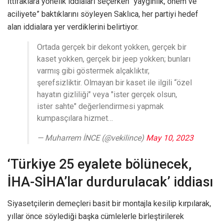
İttifaklara yönelik iddiaları seçerken “yaygınlık, önem ve
aciliyete” baktıklarını söyleyen Saklıca, her partiyi hedef
alan iddialara yer verdiklerini belirtiyor.
Ortada gerçek bir dekont yokken, gerçek bir
kaset yokken, gerçek bir jeep yokken; bunları
varmış gibi göstermek alçaklıktır,
şerefsizliktir. Olmayan bir kaset ile ilgili “özel
hayatın gizliliği" veya "ister gerçek olsun,
ister sahte" değerlendirmesi yapmak
kumpasçılara hizmet…
— Muharrem İNCE (@vekilince)
May 10, 2023
‘Türkiye 25 eyalete bölünecek,
İHA-SİHA’lar durdurulacak’ iddiası
Siyasetçilerin demeçleri basit bir montajla kesilip kırpılarak,
yıllar önce söylediği başka cümlelerle birleştirilerek