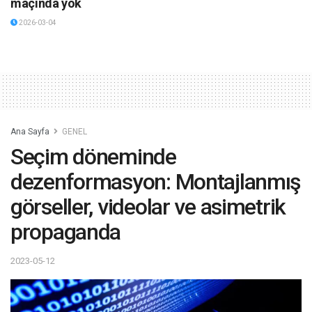
maçında yok
2026-03-04
Ana Sayfa
GENEL
Seçim döneminde
dezenformasyon: Montajlanmış
görseller, videolar ve asimetrik
propaganda
2023-05-12