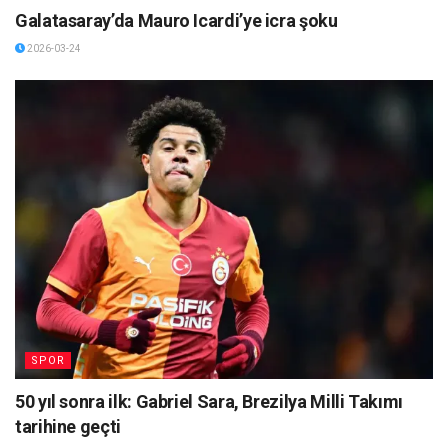
Galatasaray’da Mauro Icardi’ye icra şoku
2026-03-24
SPOR
50 yıl sonra ilk: Gabriel Sara, Brezilya Milli Takımı
tarihine geçti