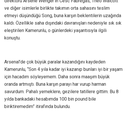
direktörü Arsene Wenger’in Cesc Fabregas, Theo Walcott
ve diğer isimlerle birlikte takımın orta sahasını teslim
etmeyi düşündüğü Song, buna karşın beklentilerin uzağında
kaldı. Özellikle saha dışındaki davranışları nedeniyle sık sık
eleştirilen Kamerunlu, o günlerdeki yaşantısıyla ilgili
konuştu.
Arsenal’de çok büyük paralar kazandığını kaydeden
Kamerunlu, “Son 4 yıla kadar iyi kazanıp bunları iyi bir yaşam
için hacadım söyleyemem. Daha sonra maaşım büyük
oranda artmıştı. Buna karşın parayı har vurup harman
savurdum. Pahalı yemeklere, gezilere tatillere gittim. Bu 8
yılda bankadaki hesabımda 100 bin pound bile
biriktiremedim” itirafında bulundu.