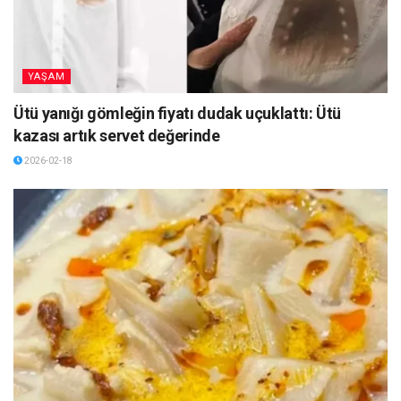
YAŞAM
Ütü yanığı gömleğin fiyatı dudak uçuklattı: Ütü
kazası artık servet değerinde
2026-02-18