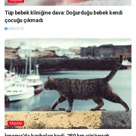
YAŞAM
Tüp bebek kliniğine dava: Doğurduğu bebek kendi
çocuğu çıkmadı
2026-01-27
YAŞAM
İspanya’da kaybolan kedi, 250 km yürüyerek