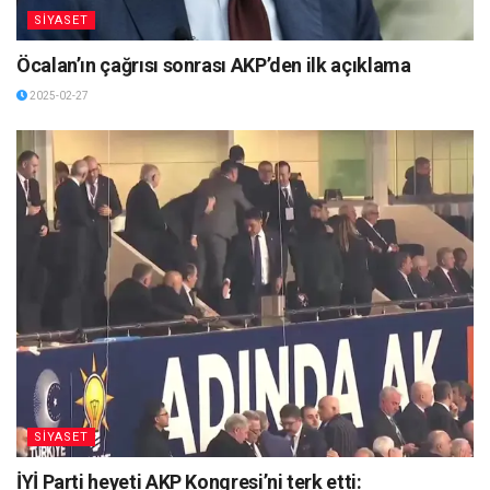
SİYASET
Öcalan’ın çağrısı sonrası AKP’den ilk açıklama
2025-02-27
SİYASET
İYİ Parti heyeti AKP Kongresi’ni terk etti: