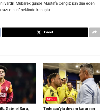
eni vardır. Mübarek günde Mustafa Cengiz için dua eden
n razı olsun” şeklinde konuştu.
Tweet
SPOR
ilk: Gabriel Sara,
Tedesco’yla devam kararının