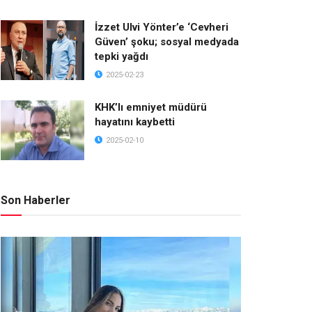
İzzet Ulvi Yönter’e ‘Cevheri
Güven’ şoku; sosyal medyada
tepki yağdı
2025-02-23
KHK’lı emniyet müdürü
hayatını kaybetti
2025-02-10
Son Haberler