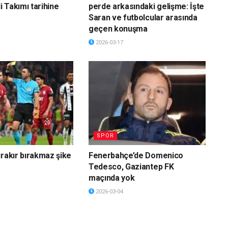
li Takımı tarihine
perde arkasındaki gelişme: İşte
Saran ve futbolcular arasında
geçen konuşma
2026-03-17
SPOR
ırakır bırakmaz şike
Fenerbahçe’de Domenico
Tedesco, Gaziantep FK
maçında yok
2026-03-04