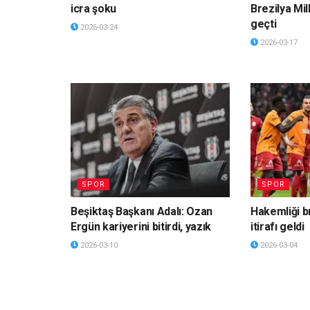
icra şoku
Brezilya Mil
geçti
2026-03-24
2026-03-17
SPOR
SPOR
Beşiktaş Başkanı Adalı: Ozan
Hakemliği b
Ergün kariyerini bitirdi, yazık
itirafı geldi
2026-03-10
2026-03-04