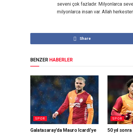
seveni çok fazladır. Milyonlarca sev
milyonlarca insan var. Allah herkeste
Share
BENZER
HABERLER
SPOR
SPOR
Galatasaray’da Mauro Icardi’ye
50 yıl sonra 