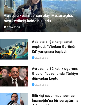
Avrupa ülkesini sarsan olay: Mezar açıldı,
başı kesilmiş halde bulundu
2026-03-30
Adaletsizliğe karşı sanat
cephesi: “Vicdanı Görünür
Kıl” yarışması başladı
2026-03-30
Avrupa ile 12 katlık uçurum:
Gıda enflasyonunda Türkiye
dünyadan koptu
2026-03-30
Bilirkişi savunması sonrası
İmamoğlu’na bir soruşturma