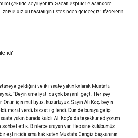
amimi şekilde söylüyorum. Sabah esprilerle asansöre
 izniyle biz bu hastalığın üstesinden geleceğiz” ifadelerini
ilendi’
taneye geldiğini ve iki saate yakın kalarak Mustafa
ayrak, “Beyin ameliyatı da çok başarılı geçti. Her şey
r. Onun için mutluyuz, huzurluyuz. Sayın Ali Koç, beyin
i, moral verdi, bizzat ilgilendi. Dün de buraya gelip
i saate yakın burada kaldı. Ali Koç’a da teşekkür ediyorum
 sohbet ettik. Binlerce arayan var. Hepsine kulübümüz
 birleştiricidir ama hakikaten Mustafa Cengiz başkanının