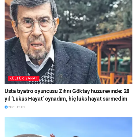
KÜLTÜR SANAT
Usta tiyatro oyuncusu Zihni Göktay huzurevinde: 28
yıl ‘Lüküs Hayat’ oynadım, hiç lüks hayat sürmedim
2025-12-08