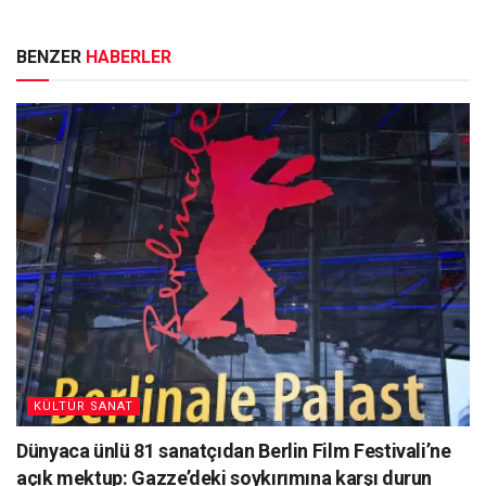
BENZER
HABERLER
KÜLTÜR SANAT
Dünyaca ünlü 81 sanatçıdan Berlin Film Festivali’ne
açık mektup: Gazze’deki soykırımına karşı durun