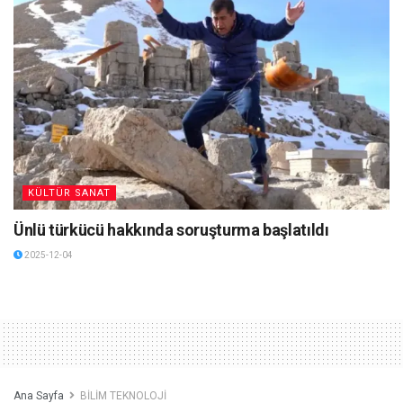
KÜLTÜR SANAT
Ünlü türkücü hakkında soruşturma başlatıldı
2025-12-04
Ana Sayfa
BİLİM TEKNOLOJİ