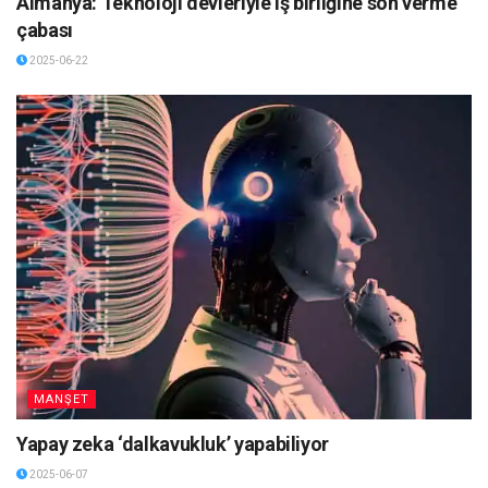
Almanya: Teknoloji devleriyle iş birliğine son verme
çabası
2025-06-22
MANŞET
Yapay zeka ‘dalkavukluk’ yapabiliyor
2025-06-07