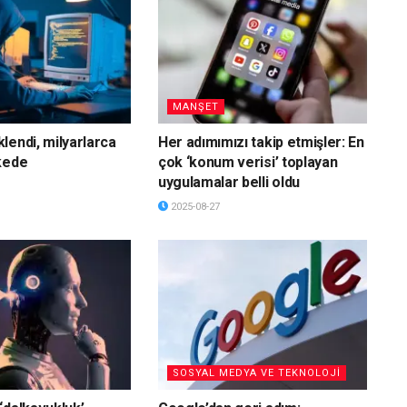
MANŞET
lendi, milyarlarca
Her adımımızı takip etmişler: En
kede
çok ‘konum verisi’ toplayan
uygulamalar belli oldu
2025-08-27
SOSYAL MEDYA VE TEKNOLOJİ