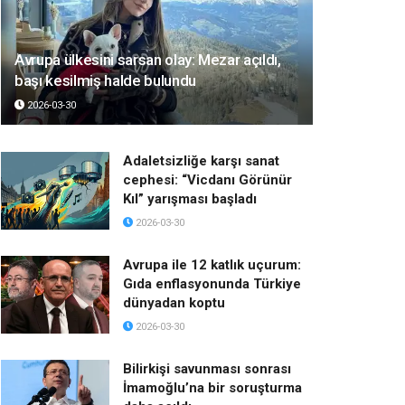
Avrupa ülkesini sarsan olay: Mezar açıldı,
başı kesilmiş halde bulundu
2026-03-30
Adaletsizliğe karşı sanat
cephesi: “Vicdanı Görünür
Kıl” yarışması başladı
2026-03-30
Avrupa ile 12 katlık uçurum:
Gıda enflasyonunda Türkiye
dünyadan koptu
2026-03-30
Bilirkişi savunması sonrası
İmamoğlu’na bir soruşturma