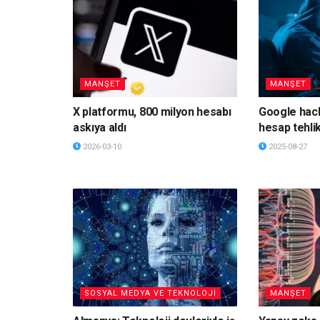
MANŞET
MANŞET
X platformu, 800 milyon hesabı
Google hack
askıya aldı
hesap tehli
2026-03-10
2025-08-27
SOSYAL MEDYA VE TEKNOLOJİ
MANŞET