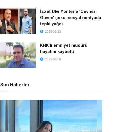
İzzet Ulvi Yönter’e ‘Cevheri
Güven’ şoku; sosyal medyada
tepki yağdı
2025-02-23
KHK’lı emniyet müdürü
hayatını kaybetti
2025-02-10
Son Haberler