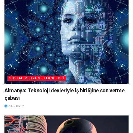
SOSYAL MEDYA VE TEKNOLOJİ
Almanya: Teknoloji devleriyle iş birliğine son verme
çabası
2025-06-22