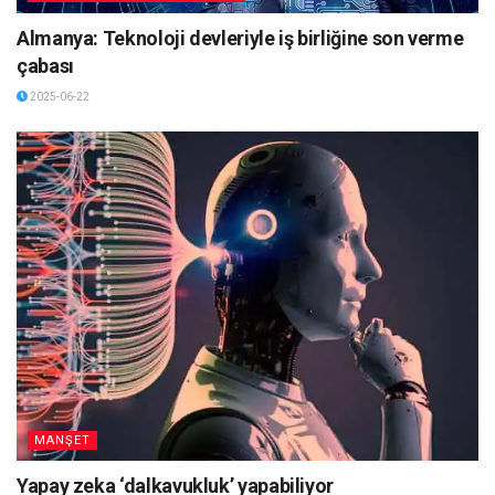
Almanya: Teknoloji devleriyle iş birliğine son verme
çabası
2025-06-22
MANŞET
Yapay zeka ‘dalkavukluk’ yapabiliyor