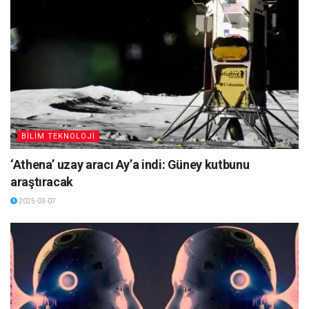
BİLİM TEKNOLOJİ
‘Athena’ uzay aracı Ay’a indi: Güney kutbunu
araştıracak
2025-03-07