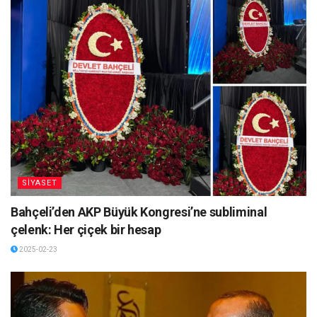
SİYASET
Bahçeli’den AKP Büyük Kongresi’ne subliminal
çelenk: Her çiçek bir hesap
2025-02-23