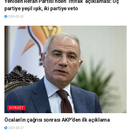
Yeniden Refah Partisi’nden ‘ittifak’ açıklaması: Üç
partiye yeşil ışık, iki partiye veto
2026-02-02
SİYASET
Öcalan’ın çağrısı sonrası AKP’den ilk açıklama
2025-02-27