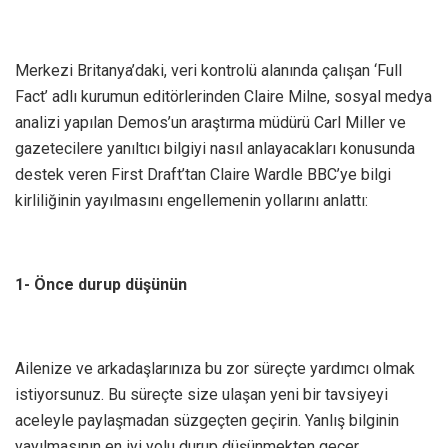
Merkezi Britanya’daki, veri kontrolü alanında çalışan ‘Full
Fact’ adlı kurumun editörlerinden Claire Milne, sosyal medya
analizi yapılan Demos’un araştırma müdürü Carl Miller ve
gazetecilere yanıltıcı bilgiyi nasıl anlayacakları konusunda
destek veren First Draft’tan Claire Wardle BBC’ye bilgi
kirliliğinin yayılmasını engellemenin yollarını anlattı:
1- Önce durup düşünün
Ailenize ve arkadaşlarınıza bu zor süreçte yardımcı olmak
istiyorsunuz. Bu süreçte size ulaşan yeni bir tavsiyeyi
aceleyle paylaşmadan süzgeçten geçirin. Yanlış bilginin
yayılmasının en iyi yolu durup düşünmekten geçer.