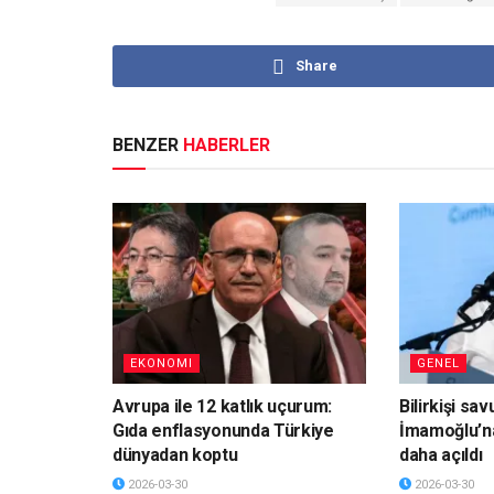
Share
BENZER
HABERLER
EKONOMI
GENEL
Avrupa ile 12 katlık uçurum:
Bilirkişi sa
Gıda enflasyonunda Türkiye
İmamoğlu’n
dünyadan koptu
daha açıldı
2026-03-30
2026-03-30