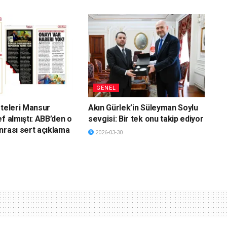
GENEL
eteleri Mansur
Akın Gürlek’in Süleyman Soylu
f almıştı: ABB’den o
sevgisi: Bir tek onu takip ediyor
nrası sert açıklama
2026-03-30