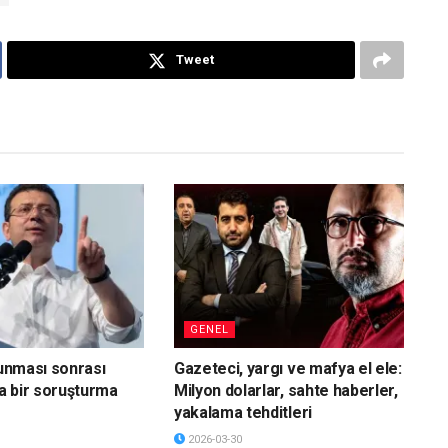
Tweet
GENEL
vunması sonrası
Gazeteci, yargı ve mafya el ele:
a bir soruşturma
Milyon dolarlar, sahte haberler,
yakalama tehditleri
2026-03-30