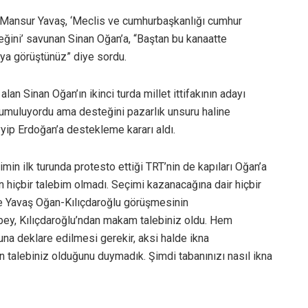
 Mansur Yavaş, ‘Meclis ve cumhurbaşkanlığı cumhur
ceğini’ savunan Sinan Oğan’a, “Baştan bu kanaatte
ya görüştünüz” diye sordu.
lan Sinan Oğan’ın ikinci turda millet ittifakının adayı
umuluyordu ama desteğini pazarlık unsuru haline
ip Erdoğan’a destekleme kararı aldı.
min ilk turunda protesto ettiği TRT’nin de kapıları Oğan’a
an hiçbir talebim olmadı. Seçimi kazanacağına dair hiçbir
ce Yavaş Oğan-Kılıçdaroğlu görüşmesinin
an bey, Kılıçdaroğlu’ndan makam talebiniz oldu. Hem
na deklare edilmesi gerekir, aksi halde ikna
n talebiniz olduğunu duymadık. Şimdi tabanınızı nasıl ikna