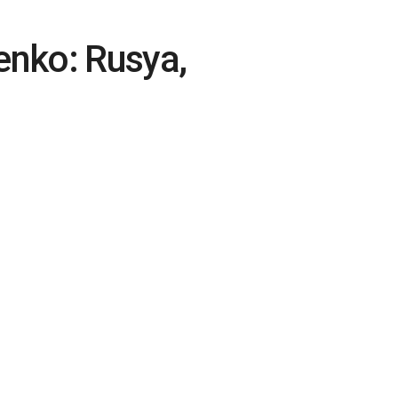
şenko: Rusya,
er silahlar taşımaya