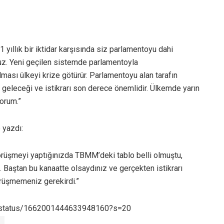
 yıllık bir iktidar karşısında siz parlamentoyu dahi
z. Yeni geçilen sistemde parlamentoyla
lması ülkeyi krize götürür. Parlamentoyu alan tarafın
 geleceği ve istikrarı son derece önemlidir. Ülkemde yarın
orum.”
e yazdı:
görüşmeyi yaptığınızda TBMM’deki tablo belli olmuştu,
Baştan bu kanaatte olsaydınız ve gerçekten istikrarı
örüşmemeniz gerekirdi.”
3/status/1662001444633948160?s=20