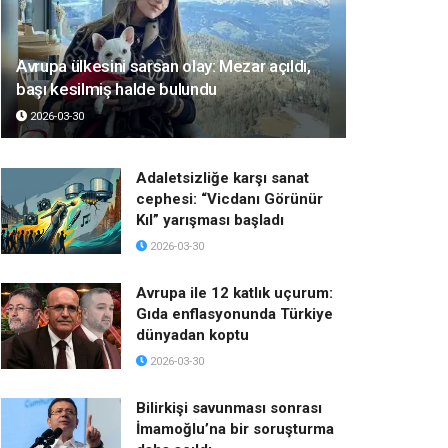
Avrupa ülkesini sarsan olay: Mezar açıldı,
başı kesilmiş halde bulundu
2026-03-30
Adaletsizliğe karşı sanat
cephesi: “Vicdanı Görünür
Kıl” yarışması başladı
2026-03-30
Avrupa ile 12 katlık uçurum:
Gıda enflasyonunda Türkiye
dünyadan koptu
2026-03-30
Bilirkişi savunması sonrası
İmamoğlu’na bir soruşturma