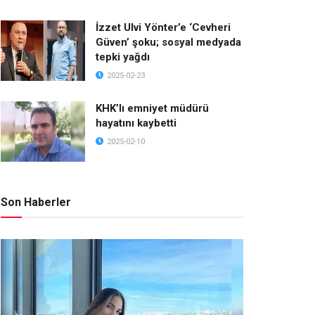
İzzet Ulvi Yönter’e ‘Cevheri
Güven’ şoku; sosyal medyada
tepki yağdı
2025-02-23
KHK’lı emniyet müdürü
hayatını kaybetti
2025-02-10
Son Haberler