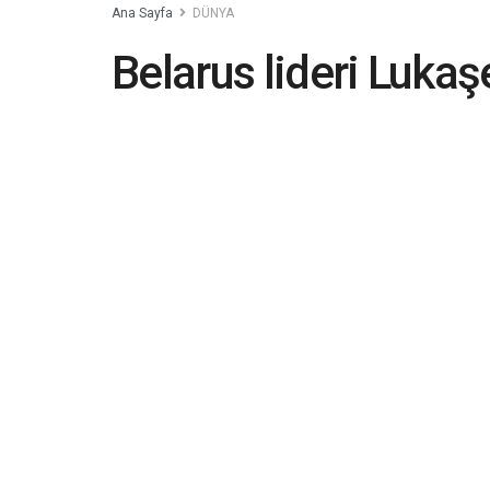
Ana Sayfa
DÜNYA
Belarus lideri Luka
topraklarımıza nükle
başladı
2023-05-26