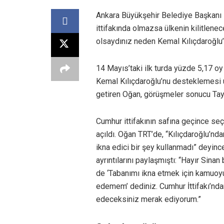
Ankara Büyükşehir Belediye Başkanı
ittifakında olmazsa ülkenin kilitlene
olsaydınız neden Kemal Kılıçdaroğlu’
14 Mayıs’taki ilk turda yüzde 5,17 oy a
Kemal Kılıçdaroğlu’nu desteklemesi 
getiren Oğan, görüşmeler sonucu Tayy
Cumhur ittifakının safına geçince seçi
açıldı. Oğan TRT’de, “Kılıçdaroğlu’nd
ikna edici bir şey kullanmadı” deyin
ayrıntılarını paylaşmıştı: “Hayır Sin
de ‘Tabanımı ikna etmek için kamuoyu
edemem’ dediniz. Cumhur İttifakı’nda
edeceksiniz merak ediyorum.”