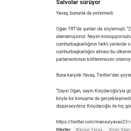
Salvolar sürüyor
Yavaş, bununla da yetinmedi.
Oğan TRT’de şunları da söylemişti: “21
alamamışsınız. Neyini konuşuyorsunu
cumhurbaşkanlığının farklı yerlerde o
cumhurbaşkanlığını alması bu ülkenin
parlamentonun kilitlenmesini istemiy
Buna karşılık Yavaş, Twitter’dan şöyl
“Sayın Oğan, sayın Kılıçdaroğlu’yla 
böyle bir konuşma da gerçekleşmedi. 
düşünseydiniz Kılıçdaroğlu ile hiç g
https://twitter.com/mansuryavas2
Etiketler:
Mansur Yavaş
Sinan Oğan