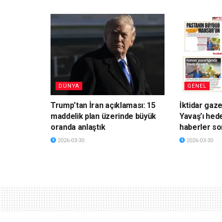
DÜNYA
GENEL
Trump’tan İran açıklaması: 15
İktidar gaz
maddelik plan üzerinde büyük
Yavaş’ı hede
oranda anlaştık
haberler so
2026-03-30
2026-03-30