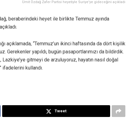
Ümit Özdağ Zafer Partisi heyetiyle Suriye'ye gideceğini açıkladı
ağ, beraberindeki heyet ile birlikte Temmuz ayında
açıkladı.
ğı açıklamada, “Temmuz’un ikinci haftasında da dört kişilik
ruz. Gerekenler yapıldı, bugün pasaportlarımızı da bildirdik.
, Lazkiye’ye gitmeyi de arzuluyoruz, hayatın nasıl doğal
ifadelerini kullandı.
Tweet