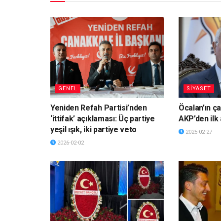
GENEL
SİYASET
Yeniden Refah Partisi’nden
Öcalan’ın ça
‘ittifak’ açıklaması: Üç partiye
AKP’den ilk
yeşil ışık, iki partiye veto
2025-02-27
2026-02-02