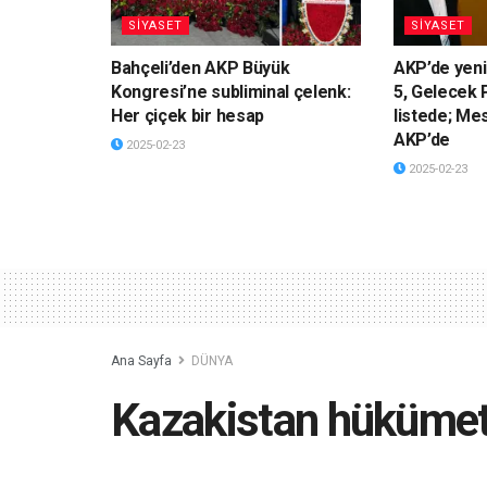
SİYASET
SİYASET
Bahçeli’den AKP Büyük
AKP’de yeni
Kongresi’ne subliminal çelenk:
5, Gelecek P
Her çiçek bir hesap
listede; Me
AKP’de
2025-02-23
2025-02-23
Ana Sayfa
DÜNYA
Kazakistan hükümeti
müzakerelerinin sona 