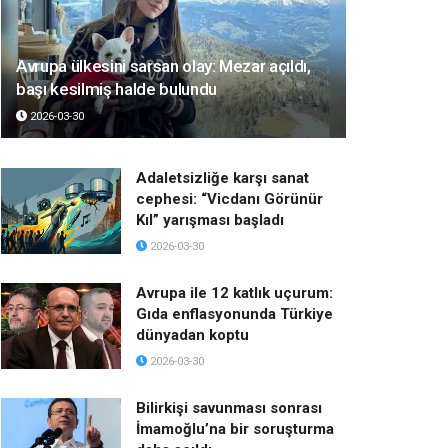
Avrupa ülkesini sarsan olay: Mezar açıldı,
başı kesilmiş halde bulundu
2026-03-30
Adaletsizliğe karşı sanat
cephesi: “Vicdanı Görünür
Kıl” yarışması başladı
2026-03-30
Avrupa ile 12 katlık uçurum:
Gıda enflasyonunda Türkiye
dünyadan koptu
2026-03-30
Bilirkişi savunması sonrası
İmamoğlu’na bir soruşturma