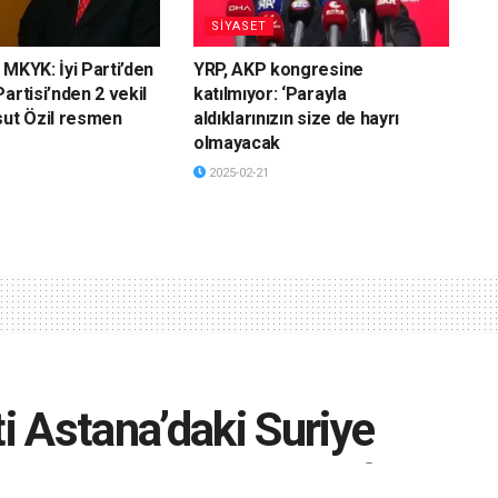
SİYASET
 MKYK: İyi Parti’den
YRP, AKP kongresine
artisi’nden 2 vekil
katılmıyor: ‘Parayla
sut Özil resmen
aldıklarınızın size de hayrı
olmayacak
2025-02-21
 Astana’daki Suriye
erdirilmesini teklif etti