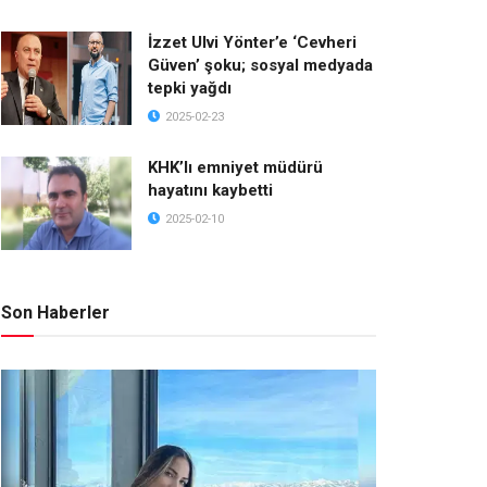
İzzet Ulvi Yönter’e ‘Cevheri
Güven’ şoku; sosyal medyada
tepki yağdı
2025-02-23
KHK’lı emniyet müdürü
hayatını kaybetti
2025-02-10
Son Haberler