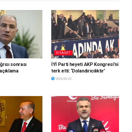
SİYASET
ğrısı sonrası
İYİ Parti heyeti AKP Kongresi’ni
 açıklama
terk etti: ‘Dolandırıcılıktır’
2025-02-23