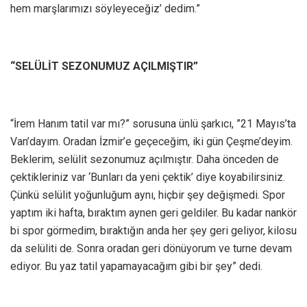
hem marşlarımızı söyleyeceğiz’ dedim.”
“SELÜLİT SEZONUMUZ AÇILMIŞTIR”
“İrem Hanım tatil var mı?” sorusuna ünlü şarkıcı, ”21 Mayıs’ta
Van’dayım. Oradan İzmir’e geçeceğim, iki gün Çeşme’deyim.
Beklerim, selülit sezonumuz açılmıştır. Daha önceden de
çektikleriniz var ‘Bunları da yeni çektik’ diye koyabilirsiniz.
Çünkü selülit yoğunluğum aynı, hiçbir şey değişmedi. Spor
yaptım iki hafta, bıraktım aynen geri geldiler. Bu kadar nankör
bi spor görmedim, bıraktığın anda her şey geri geliyor, kilosu
da selüliti de. Sonra oradan geri dönüyorum ve turne devam
ediyor. Bu yaz tatil yapamayacağım gibi bir şey” dedi.