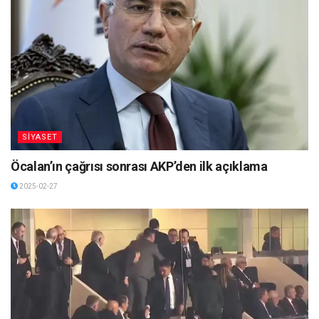
SİYASET
Öcalan’ın çağrısı sonrası AKP’den ilk açıklama
2025-02-27