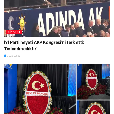
SİYASET
İYİ Parti heyeti AKP Kongresi’ni terk etti:
‘Dolandırıcılıktır’
2025-02-23