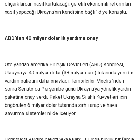
oligarklardan nasıl kurtulacağı, gerekli ekonomik reformları
nasıl yapacağı Ukrayna’nın kendisine bağlı” diye konuştu.
ABD’den 40 milyar dolarlık yardıma onay
Öte yandan Amerika Birleşik Devletleri (ABD) Kongresi,
Ukrayna’ya 40 milyar dolar (38 milyar euro) tutarında yeni bir
yardım paketini daha onayladı. Temsilciler Meclisi’nden
sonra Senato da Perşembe günü Ukrayna’ya yönelik yardım
paketine onay verdi. Paket Ukrayna Silahlı Kuvvetleri için
öngörülen 6 milyar dolar tutarında zırhlı araç ve hava
savunma sistemlerini de içeriyor.
Ukrayna’ya yardım paketi 86’ya karşı 11 oyla büyük bir farkla