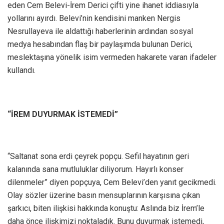
eden Cem Belevi-İrem Derici çifti yine ihanet iddiasıyla
yollarını ayırdı. Belevi’nin kendisini manken Nergis
Nesrullayeva ile aldattığı haberlerinin ardından sosyal
medya hesabından flaş bir paylaşımda bulunan Derici,
meslektaşına yönelik isim vermeden hakarete varan ifadeler
kullandı.
“İREM DUYURMAK İSTEMEDİ”
“Saltanat sona erdi çeyrek popçu. Sefil hayatının geri
kalanında sana mutluluklar diliyorum. Hayırlı konser
dilenmeler” diyen popçuya, Cem Belevi’den yanıt gecikmedi.
Olay sözler üzerine basın mensuplarının karşısına çıkan
şarkıcı, biten ilişkisi hakkında konuştu: Aslında biz İrem’le
daha önce ilişkimizi noktaladık. Bunu duyurmak istemedi,