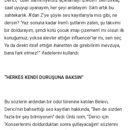
Derici, “Über samimiyetsiz açıklamayı izledim. Ben birkaç
saat uyuyup uyanayım, her şeyi anlatayım. Sıktı artık bu
sahtekarlık. A’dan Z’ye şöyle ses kayıtlarıyla mis gibi, ne
dersin? ‘Yaz sonuna kadar İrem’i şutlarım zaten, şu takvimi
bir doldurayım, şimdi kötü çocuk imajı çizemem’ mi olsun ilk
konuğumuz, yoksa alevler attığın influencer’lar mı, sen seç.
Ya da direkt itiraf ettiğin ihanetten de girebilirim mevzuya,
bana fark etmez!” ifadelerini kullandı.
“HERKES KENDİ DURUŞUNA BAKSIN”
Bu sözlerin ardından bir ödül törenine katılan Belevi,
Derici’nin bahsettiği ses kayıtları hakkında, “Ben de sizden
fazla bir şey bilmiyorum” dedi. Ünlü isim, “Derici için
‘Konserlerimi doldurduktan sonra şutlayacağım’ sözlerini