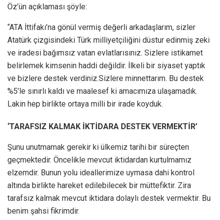
Öz’ün açıklaması şöyle:
“ATA İttifakı’na gönül vermiş değerli arkadaşlarım, sizler
Atatürk çizgisindeki Türk milliyetçiliğini düstur edinmiş zeki
ve iradesi bağımsız vatan evlatlarısınız. Sizlere istikamet
belirlemek kimsenin haddi değildir. İlkeli bir siyaset yaptık
ve bizlere destek verdiniz.Sizlere minnettarım. Bu destek
%5’le sınırlı kaldı ve maalesef ki amacımıza ulaşamadık.
Lakin hep birlikte ortaya milli bir irade koyduk.
‘TARAFSIZ KALMAK İKTİDARA DESTEK VERMEKTİR’
Şunu unutmamak gerekir ki ülkemiz tarihi bir süreçten
geçmektedir. Öncelikle mevcut iktidardan kurtulmamız
elzemdir. Bunun yolu ideallerimize uymasa dahi kontrol
altında birlikte hareket edilebilecek bir müttefiktir. Zira
tarafsız kalmak mevcut iktidara dolaylı destek vermektir. Bu
benim şahsi fikrimdir.