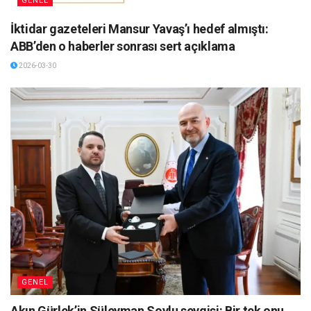
GENEL
İktidar gazeteleri Mansur Yavaş’ı hedef almıştı:
ABB’den o haberler sonrası sert açıklama
2026-03-30
GENEL
Akın Gürlek’in Süleyman Soylu sevgisi: Bir tek onu