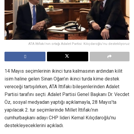
ATA İttifakı’nın ortağı Adalet Partisi: Kılıçdaroğlu’nu destekliyoruz
14 Mayıs seçimlerinin ikinci tura kalmasının ardından kilit
isim haline gelen Sinan Oğan’ın ikinci turda kime destek
vereceği tartışılırken, ATA İttifakı bileşenlerinden Adalet
Partisi tarafını seçti. Adalet Partisi Genel Başkanı Dr. Vecdet
Öz, sosyal medyadan yaptığı açıklamayla, 28 Mayıs’ta
yapılacak 2. tur seçimlerinde Millet İttifakı’nın
cumhurbaşkanı adayı CHP lideri Kemal Kılıçdaroğlu’nu
destekleyeceklerini açıkladı.