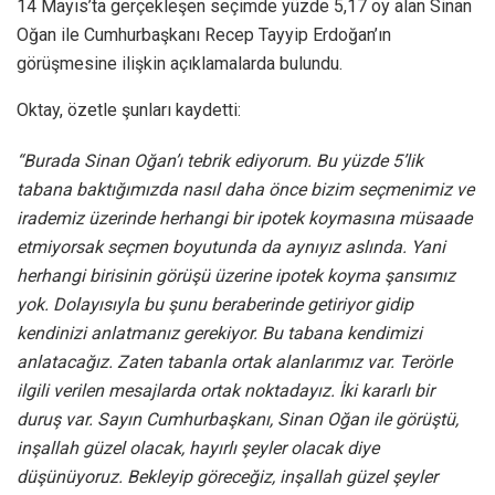
14 Mayıs’ta gerçekleşen seçimde yüzde 5,17 oy alan Sinan
Oğan ile Cumhurbaşkanı Recep Tayyip Erdoğan’ın
görüşmesine ilişkin açıklamalarda bulundu.
Oktay, özetle şunları kaydetti:
“Burada Sinan Oğan’ı tebrik ediyorum. Bu yüzde 5’lik
tabana baktığımızda nasıl daha önce bizim seçmenimiz ve
irademiz üzerinde herhangi bir ipotek koymasına müsaade
etmiyorsak seçmen boyutunda da aynıyız aslında. Yani
herhangi birisinin görüşü üzerine ipotek koyma şansımız
yok. Dolayısıyla bu şunu beraberinde getiriyor gidip
kendinizi anlatmanız gerekiyor. Bu tabana kendimizi
anlatacağız. Zaten tabanla ortak alanlarımız var. Terörle
ilgili verilen mesajlarda ortak noktadayız. İki kararlı bir
duruş var. Sayın Cumhurbaşkanı, Sinan Oğan ile görüştü,
inşallah güzel olacak, hayırlı şeyler olacak diye
düşünüyoruz. Bekleyip göreceğiz, inşallah güzel şeyler