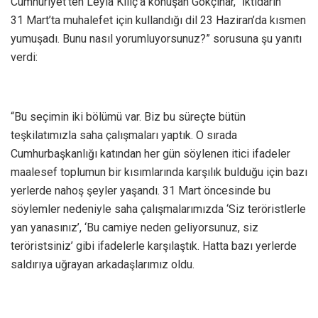
Cumhuriyet’ten Leyla Kılıç’a konuşan Gökçınar, “İktidarın
31 Mart’ta muhalefet için kullandığı dil 23 Haziran’da kısmen
yumuşadı. Bunu nasıl yorumluyorsunuz?” sorusuna şu yanıtı
verdi:
“Bu seçimin iki bölümü var. Biz bu süreçte bütün
teşkilatımızla saha çalışmaları yaptık. O sırada
Cumhurbaşkanlığı katından her gün söylenen itici ifadeler
maalesef toplumun bir kısımlarında karşılık bulduğu için bazı
yerlerde nahoş şeyler yaşandı. 31 Mart öncesinde bu
söylemler nedeniyle saha çalışmalarımızda ‘Siz teröristlerle
yan yanasınız’, ‘Bu camiye neden geliyorsunuz, siz
teröristsiniz’ gibi ifadelerle karşılaştık. Hatta bazı yerlerde
saldırıya uğrayan arkadaşlarımız oldu.