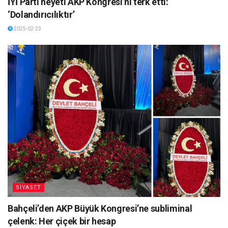
İYİ Parti heyeti AKP Kongresi’ni terk etti:
‘Dolandırıcılıktır’
2025-02-23
SİYASET
Bahçeli’den AKP Büyük Kongresi’ne subliminal
çelenk: Her çiçek bir hesap