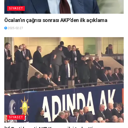
SİYASET
Öcalan’ın çağrısı sonrası AKP’den ilk açıklama
2025-02-27
SİYASET