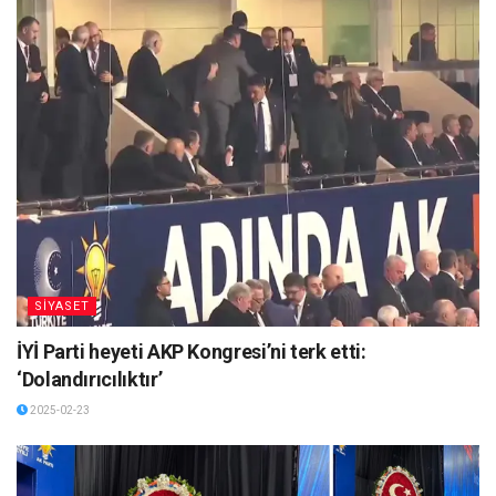
SİYASET
İYİ Parti heyeti AKP Kongresi’ni terk etti:
‘Dolandırıcılıktır’
2025-02-23