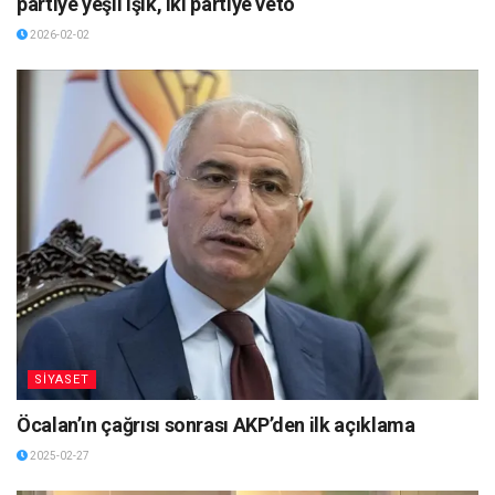
partiye yeşil ışık, iki partiye veto
2026-02-02
SİYASET
Öcalan’ın çağrısı sonrası AKP’den ilk açıklama
2025-02-27