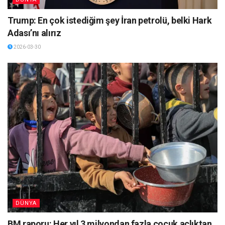
Trump: En çok istediğim şey İran petrolü, belki Hark
Adası’nı alırız
2026-03-30
DÜNYA
BM raporu: Her yıl 3 milyondan fazla çocuk açlıktan