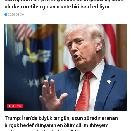
ölürken üretilen gıdanın üçte biri israf ediliyor
2026-03-30
DÜNYA
Trump: İran’da büyük bir gün; uzun süredir aranan
birçok hedef dünyanın en ölümcül muhteşem