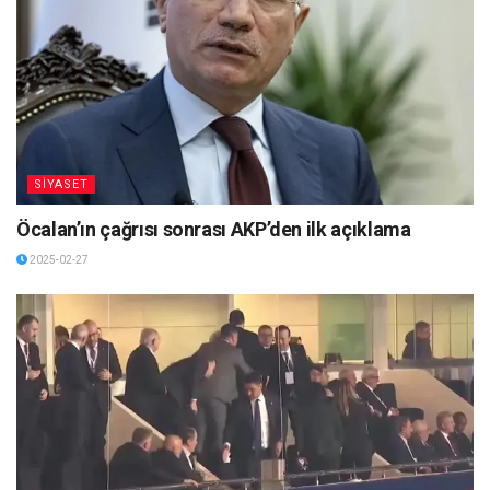
SİYASET
Öcalan’ın çağrısı sonrası AKP’den ilk açıklama
2025-02-27