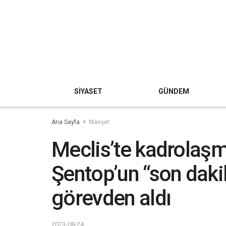
SİYASET
GÜNDEM
Ana Sayfa
Manşet
Meclis’te kadrolaşm
Şentop’un “son daki
görevden aldı
2023-08-24