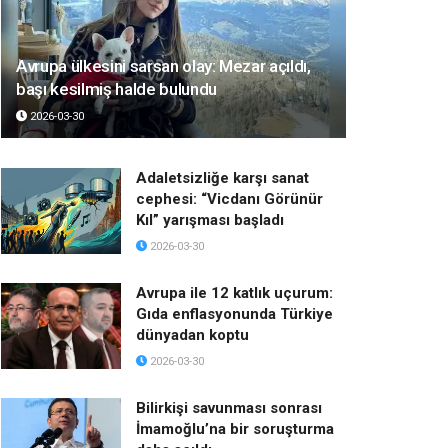
Avrupa ülkesini sarsan olay: Mezar açıldı,
başı kesilmiş halde bulundu
2026-03-30
Adaletsizliğe karşı sanat
cephesi: “Vicdanı Görünür
Kıl” yarışması başladı
2026-03-30
Avrupa ile 12 katlık uçurum:
Gıda enflasyonunda Türkiye
dünyadan koptu
2026-03-30
Bilirkişi savunması sonrası
İmamoğlu’na bir soruşturma