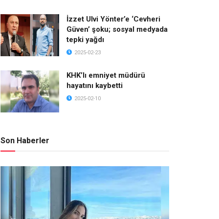
İzzet Ulvi Yönter’e ‘Cevheri
Güven’ şoku; sosyal medyada
tepki yağdı
2025-02-23
KHK’lı emniyet müdürü
hayatını kaybetti
2025-02-10
Son Haberler