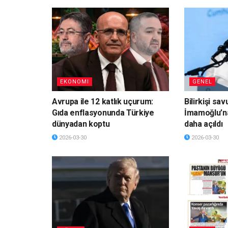
EKONOMI
GENEL
Avrupa ile 12 katlık uçurum:
Bilirkişi sa
Gıda enflasyonunda Türkiye
İmamoğlu’n
dünyadan koptu
daha açıldı
2026-03-30
2026-03-30