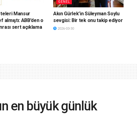
GENEL
eteleri Mansur
Akın Gürlek’in Süleyman Soylu
f almıştı: ABB’den o
sevgisi: Bir tek onu takip ediyor
nrası sert açıklama
2026-03-30
nın en büyük günlük