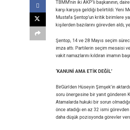
TBMM’nin iki AKP’li başkanının, dai
karşı karşıya geldiği belirtildi. Yen
Mustafa Şentop’un kritik birimlere ya
kişilerden bazılarını görevden aldı, y
Şentop, 14 ve 28 Mayıs seçim sürecin
imza attı. Partilerin seçim mesaisi v
vakit namazlarını kıldıran imamın baş
‘KANUNİ AMA ETİK DEĞİL’
BirGün’den Hüseyin Şimşek’in aktardı
soru önergesine bir yanıt gönderen K
Atamalarda hukuki bir sorun olmadığı
önce atadığı en az 32 ismi görevden a
daha düşük pozisyonda görevler verd