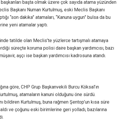
re başkanları başta olmak üzere çok sayıda atama yüzünden
i Meclis Başkanı Numan Kurtulmuş, eski Meclis Başkanı
ptığı “son dakika” atamaları, “Kanuna uygun” bulsa da bu
erine yeni atamalar yaptı.
de tatilde olan Meclis’te yüzlerce tartışmalı atamaya
erdiği süreçte koruma polisi daire başkan yardımcısı, bazı
müşavir, aşçı ise başkan yardımcısı kadrosuna atandı.
ğına göre, CHP Grup Başkanvekili Burcu Köksal’ın
urtulmuş, atamaların kanuni olduğunu öne sürdü.
nı bildiren Kurtulmuş, buna rağmen Şentop’un kısa süre
ldı ve çoğunu eski birimlerine geri yolladı, bazılarına
i.