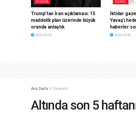
DÜNYA
GENEL
Trump’tan İran açıklaması: 15
İktidar gaz
maddelik plan üzerinde büyük
Yavaş’ı hede
oranda anlaştık
haberler so
2026-03-30
2026-03-30
Ana Sayfa
Ekonomi
Altında son 5 hafta
yükselişi
2023-08-24