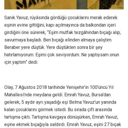
Sanık Yavuz, rüyâsında gördüğü çocuklarını merak ederek
eşinin evine gittiğini, kapı açılmayınca da balkondan içeri
girdiğini öne sürerek, “Eşim mutfak tezgâhından bıçağı alıp,
savurmaya başladı. Ben bıçağı elinden almaya çalıştım.
Beraber yere düştük. Yere düştükten sonra bir şey
hatırlamıyorum. Eşimi çok seviyordum. Ne yaptıysam onun
için yaptım” dedi.
Olay, 7 Ağustos 2018 tarihinde Yenişehir’in 100’üncü Yıl
Mahallesi’nde meydana geldi. Emrah Yavuz, Bursa’dan
gelerek, 5 aydır ayrı yaşadığı eşi Belma Yavuz’un yanında
kalan çocuklarını görmek istedi. Bu sırada çift arasında
tartışma çıktı. Tartışma kavgaya dönüşürken, Emrah Yavuz,
eşine ekmek bıçağıyla saldırdı. Emrah Yavuz, eşini 27 bıçak