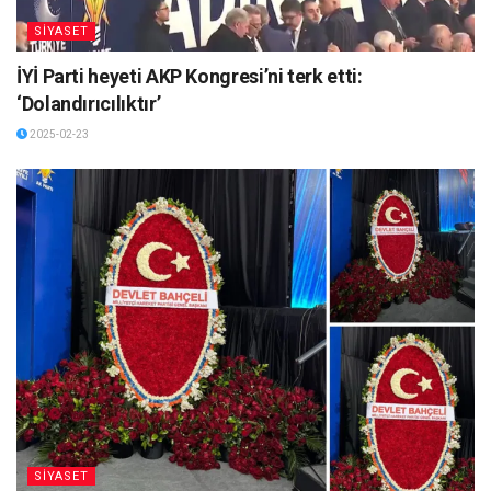
SİYASET
İYİ Parti heyeti AKP Kongresi’ni terk etti:
‘Dolandırıcılıktır’
2025-02-23
SİYASET