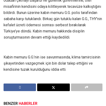
odadan çıkmayı başardı ve güvenlik görevlilerine, otel
misafirinin kendisini odaya kilitleyerek tecavüze kalkıştığını
bildirdi. Bunun üzerine kabin memuru G.G. polis tarafından
sabaha karşı tutuklandı. Birkaç gün tutuklu kalan G.G., THY’nin
kefalet ücreti ödemesi sonrası serbest bırakılarak
Türkiye’ye döndü. Kabin memuru hakkında disiplin
soruşturmasının devam ettiği kaydedildi.
Kabin memuru G.G.’nin ise savunmasında, klima tamircisinin
şikayetinden vazgeçmek için bin dolar talep ettiğini ve
kendisine tuzak kurulduğunu iddia etti.
BENZER
HABERLER