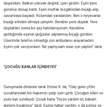
düşündüm. Balkon yüksek değildi, içeri girdim. Eşim beni
görünce donup kaldı. Eşim mutfak tezgâhından bıçağı alıp,
savurmaya başladı. Kolumdan yaralandım. Ben o heyecanla
bıçağı elinden almaya çalıştım. Beraber yere düştük. Yere
düştükten sonra bir şey hatırlamıyorum. Kendime
geldiğimde eşimin göğsüne saplanmış bıçağı gördüm.
Üzerimde telefon olmadığı için ambulansı arayamadım.
Eşimi çok seviyordum. Ne yaptıysam onun için yaptım” dedi.
‘ÇOCUĞU KANLAR İÇİNDEYDİ’
Duruşmada dinlenen tanık Emine K. da, “Olay günü çiftin
çocuklarından biri kapımızı çalıp içeri girdi. Çocuğun elleri ve
yüzü kan içindeydi. Çocuk bana ‘Teyze yardım et, babam
annemi bıçaklıyor’ dedi. Eşime haber verdim, o da polise ve