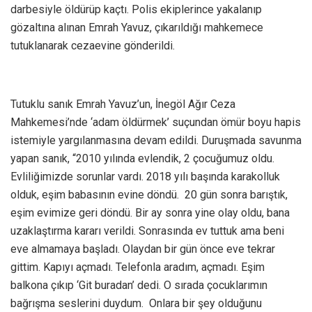
darbesiyle öldürüp kaçtı. Polis ekiplerince yakalanıp
gözaltına alınan Emrah Yavuz, çıkarıldığı mahkemece
tutuklanarak cezaevine gönderildi.
Tutuklu sanık Emrah Yavuz’un, İnegöl Ağır Ceza
Mahkemesi’nde ‘adam öldürmek’ suçundan ömür boyu hapis
istemiyle yargılanmasına devam edildi. Duruşmada savunma
yapan sanık, “2010 yılında evlendik, 2 çocuğumuz oldu.
Evliliğimizde sorunlar vardı. 2018 yılı başında karakolluk
olduk, eşim babasının evine döndü. 20 gün sonra barıştık,
eşim evimize geri döndü. Bir ay sonra yine olay oldu, bana
uzaklaştırma kararı verildi. Sonrasında ev tuttuk ama beni
eve almamaya başladı. Olaydan bir gün önce eve tekrar
gittim. Kapıyı açmadı. Telefonla aradım, açmadı. Eşim
balkona çıkıp ‘Git buradan’ dedi. O sırada çocuklarımın
bağrışma seslerini duydum. Onlara bir şey olduğunu