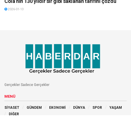
Cola’nın 130 yıldır sır gibi saklanan tarifini çözdü
2026-01-13
Gerçekler Sadece Gerçekler
MENÜ
SİYASET
GÜNDEM
EKONOMİ
DÜNYA
SPOR
YAŞAM
DİĞER
BİZİ TAKİP EDİN