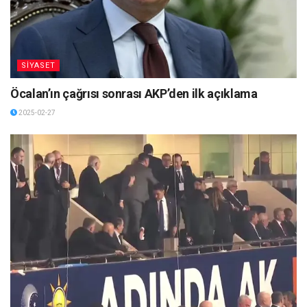
SİYASET
Öcalan’ın çağrısı sonrası AKP’den ilk açıklama
2025-02-27