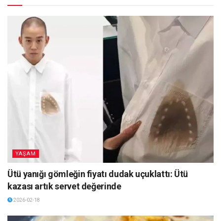
YAŞAM
Ütü yanığı gömleğin fiyatı dudak uçuklattı: Ütü
kazası artık servet değerinde
2026-02-18