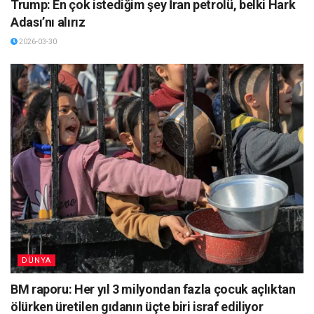
Trump: En çok istediğim şey İran petrolü, belki Hark
Adası’nı alırız
2026-03-30
DÜNYA
BM raporu: Her yıl 3 milyondan fazla çocuk açlıktan
ölürken üretilen gıdanın üçte biri israf ediliyor