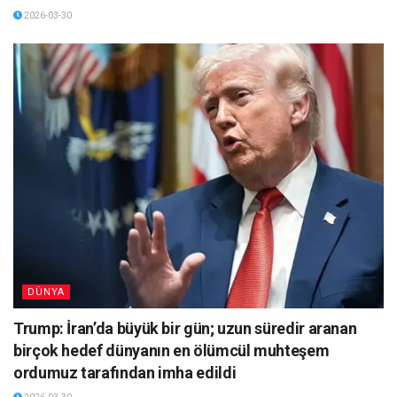
2026-03-30
DÜNYA
Trump: İran’da büyük bir gün; uzun süredir aranan
birçok hedef dünyanın en ölümcül muhteşem
ordumuz tarafından imha edildi