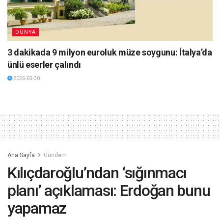
DÜNYA
3 dakikada 9 milyon euroluk müze soygunu: İtalya’da
ünlü eserler çalındı
2026-03-30
Ana Sayfa
Gündem
Kılıçdaroğlu’ndan ‘sığınmacı
planı’ açıklaması: Erdoğan bunu
yapamaz