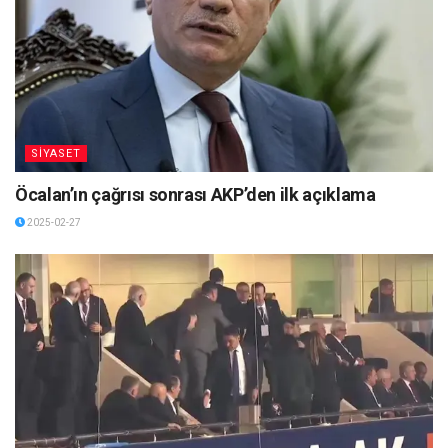
SİYASET
Öcalan’ın çağrısı sonrası AKP’den ilk açıklama
2025-02-27