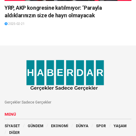
YRP, AKP kongresine katılmıyor: ‘Parayla
aldıklarınızın size de hayrı olmayacak
2025-02-21
Ana Sayfa
SİYASET
Akşener'den Pınar Gültekin
kararına tepki: Kadın katillerine
cesaret veriyorlar, sapıkları
yüreklendiriyorlar; yuh olsun,
yazıklar olsun hepinize!