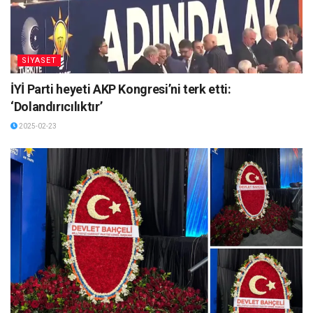
SİYASET
İYİ Parti heyeti AKP Kongresi’ni terk etti:
‘Dolandırıcılıktır’
2025-02-23