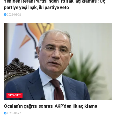
Yeniden Refah Partisi’nden ‘ittifak’ açıklaması: Üç
partiye yeşil ışık, iki partiye veto
2026-02-02
SİYASET
Öcalan’ın çağrısı sonrası AKP’den ilk açıklama
2025-02-27