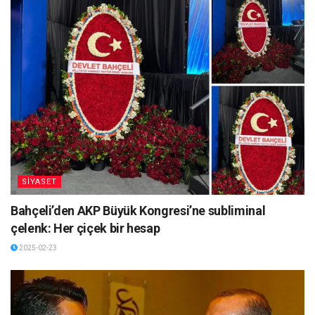
SİYASET
Bahçeli’den AKP Büyük Kongresi’ne subliminal
çelenk: Her çiçek bir hesap
2025-02-23