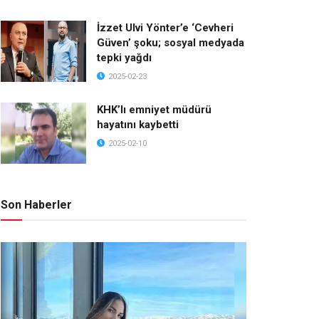
İzzet Ulvi Yönter’e ‘Cevheri
Güven’ şoku; sosyal medyada
tepki yağdı
2025-02-23
KHK’lı emniyet müdürü
hayatını kaybetti
2025-02-10
Son Haberler