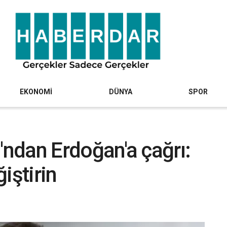
EKONOMİ
DÜNYA
SPOR
lu'ndan Erdoğan'a çağrı:
iştirin