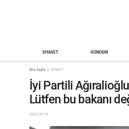
SİYASET
GÜNDEM
Ana Sayfa
SİYASET
İyi Partili Ağıralioğ
Lütfen bu bakanı değ
2022-03-19