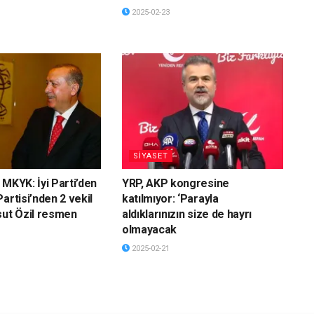
2025-02-23
SİYASET
 MKYK: İyi Parti’den
YRP, AKP kongresine
artisi’nden 2 vekil
katılmıyor: ‘Parayla
sut Özil resmen
aldıklarınızın size de hayrı
olmayacak
2025-02-21