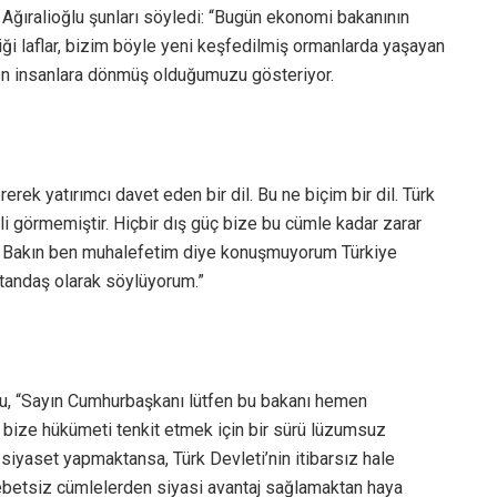
 Ağıralioğlu şunları söyledi: “Bugün ekonomi bakanının
ği laflar, bizim böyle yeni keşfedilmiş ormanlarda yaşayan
nen insanlara dönmüş olduğumuzu gösteriyor.
erek yatırımcı davet eden bir dil. Bu ne biçim bir dil. Türk
li görmemiştir. Hiçbir dış güç bize bu cümle kadar zarar
. Bakın ben muhalefetim diye konuşmuyorum Türkiye
tandaş olarak söylüyorum.”
lu, “Sayın Cumhurbaşkanı lütfen bu bakanı hemen
, bize hükümeti tenkit etmek için bir sürü lüzumsuz
siyaset yapmaktansa, Türk Devleti’nin itibarsız hale
etsiz cümlelerden siyasi avantaj sağlamaktan haya