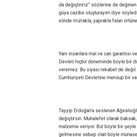
da değiştiririz” sözlerine de değinen
güya cazibe oluşturayım diye söyledi
elinde mızrakla, yaprakla falan örtü
Yani insanlara mal ve can garantisi ver
Devleti hiçbir döneminde böyle bir di
veremez. Bu siyasi rekabet de değil
Cumhuriyeti Devletine mensup bir va
Tayyip Erdoğan’a seslenen Ağıralioğ
değiştirsin. Muhalefet olarak baksak
malzeme veriyor. Biz böyle bir şeyle 
gelmesine sebep olan böyle münaseb