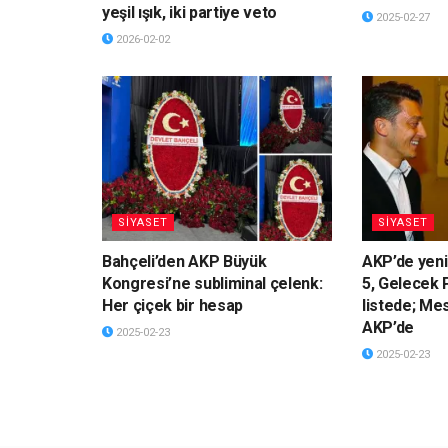
yeşil ışık, iki partiye veto
2025-02-27
2026-02-02
SİYASET
SİYASET
Bahçeli’den AKP Büyük
AKP’de yeni
Kongresi’ne subliminal çelenk:
5, Gelecek P
Her çiçek bir hesap
listede; Me
AKP’de
2025-02-23
2025-02-23