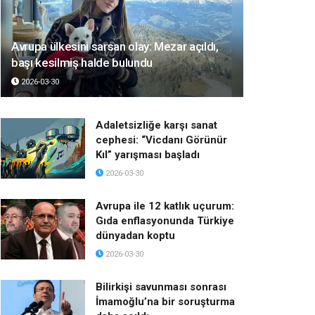
Avrupa ülkesini sarsan olay: Mezar açıldı,
başı kesilmiş halde bulundu
2026-03-30
Adaletsizliğe karşı sanat
cephesi: “Vicdanı Görünür
Kıl” yarışması başladı
2026-03-30
Avrupa ile 12 katlık uçurum:
Gıda enflasyonunda Türkiye
dünyadan koptu
2026-03-30
Bilirkişi savunması sonrası
İmamoğlu’na bir soruşturma