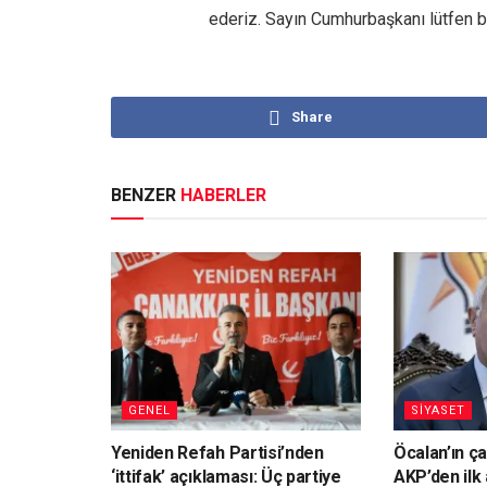
ederiz. Sayın Cumhurbaşkanı lütfen bu
Share
BENZER
HABERLER
GENEL
SİYASET
Yeniden Refah Partisi’nden
Öcalan’ın ça
‘ittifak’ açıklaması: Üç partiye
AKP’den ilk