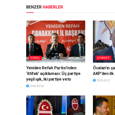
BENZER
HABERLER
GENEL
SİYASET
Yeniden Refah Partisi’nden
Öcalan’ın ça
‘ittifak’ açıklaması: Üç partiye
AKP’den ilk
yeşil ışık, iki partiye veto
2025-02-27
2026-02-02