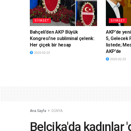
SİYASET
SİYASET
Bahçeli’den AKP Büyük
AKP’de yeni
Kongresi’ne subliminal çelenk:
5, Gelecek P
Her çiçek bir hesap
listede; Me
AKP’de
2025-02-23
2025-02-23
Ana Sayfa
DÜNYA
Belçika'da kadınlar 