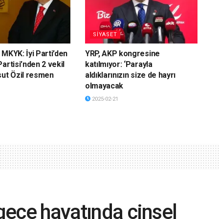
SİYASET
 MKYK: İyi Parti’den
YRP, AKP kongresine
artisi’nden 2 vekil
katılmıyor: ‘Parayla
sut Özil resmen
aldıklarınızın size de hayrı
olmayacak
2025-02-21
'gece hayatında cinsel