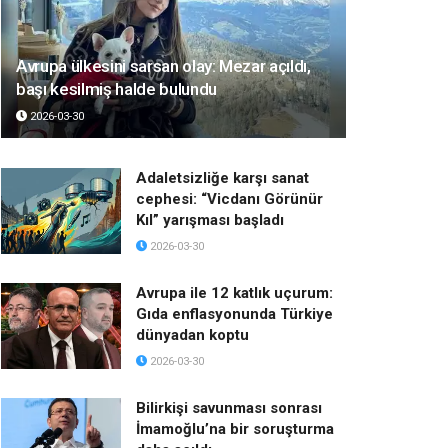
Avrupa ülkesini sarsan olay: Mezar açıldı,
başı kesilmiş halde bulundu
2026-03-30
Adaletsizliğe karşı sanat
cephesi: “Vicdanı Görünür
Kıl” yarışması başladı
2026-03-30
Avrupa ile 12 katlık uçurum:
Gıda enflasyonunda Türkiye
dünyadan koptu
2026-03-30
Bilirkişi savunması sonrası
İmamoğlu’na bir soruşturma