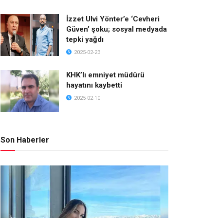
İzzet Ulvi Yönter’e ‘Cevheri
Güven’ şoku; sosyal medyada
tepki yağdı
2025-02-23
KHK’lı emniyet müdürü
hayatını kaybetti
2025-02-10
Son Haberler