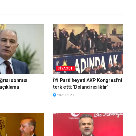
SİYASET
ğrısı sonrası
İYİ Parti heyeti AKP Kongresi’ni
 açıklama
terk etti: ‘Dolandırıcılıktır’
2025-02-23