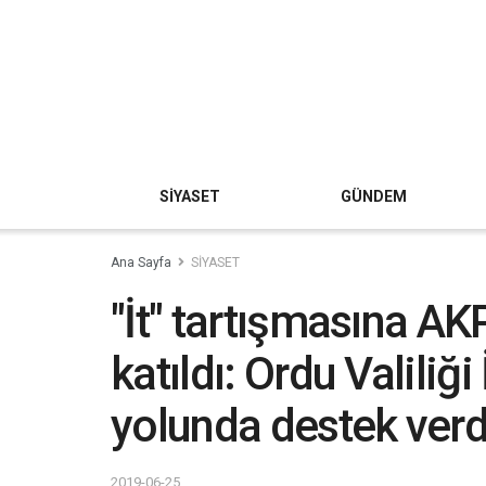
SİYASET
GÜNDEM
Ana Sayfa
SİYASET
"İt" tartışmasına AKP
katıldı: Ordu Valili
yolunda destek verd
2019-06-25