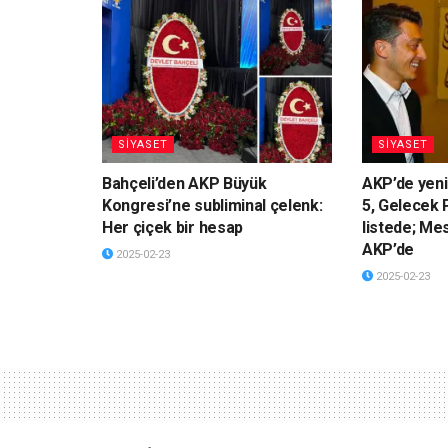
SİYASET
SİYASET
Bahçeli’den AKP Büyük
AKP’de yeni
Kongresi’ne subliminal çelenk:
5, Gelecek P
Her çiçek bir hesap
listede; Me
AKP’de
2025-02-23
2025-02-23