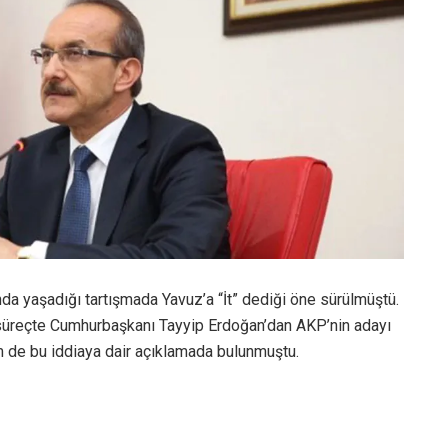
a yaşadığı tartışmada Yavuz’a “İt” dediği öne sürülmüştü.
süreçte Cumhurbaşkanı Tayyip Erdoğan’dan AKP’nin adayı
sim de bu iddiaya dair açıklamada bulunmuştu.