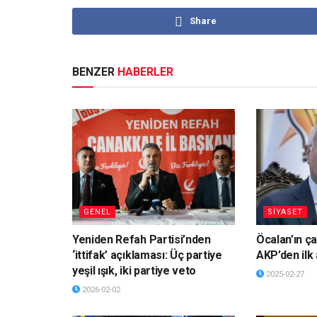
Share
BENZER
HABERLER
GENEL
SİYASET
Yeniden Refah Partisi’nden
Öcalan’ın ça
‘ittifak’ açıklaması: Üç partiye
AKP’den ilk
yeşil ışık, iki partiye veto
2025-02-27
2026-02-02