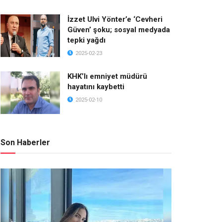
İzzet Ulvi Yönter’e ‘Cevheri
Güven’ şoku; sosyal medyada
tepki yağdı
2025-02-23
KHK’lı emniyet müdürü
hayatını kaybetti
2025-02-10
Son Haberler