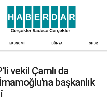
EKONOMİ
DÜNYA
SPOR
'li vekil Çamlı da
ği İmamoğlu'na başkanlık
i