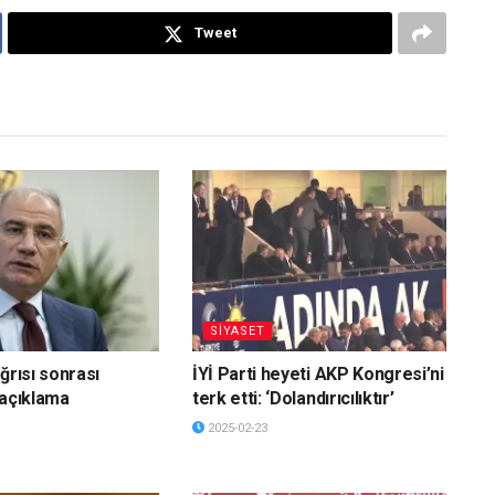
Tweet
SİYASET
ğrısı sonrası
İYİ Parti heyeti AKP Kongresi’ni
 açıklama
terk etti: ‘Dolandırıcılıktır’
2025-02-23