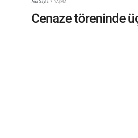
Ana Sayfa
YAŞAM
Cenaze töreninde üç 
yüzünü görme isteği
2019-06-25