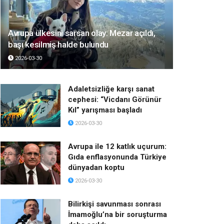
Avrupa ülkesini sarsan olay: Mezar açıldı,
başı kesilmiş halde bulundu
2026-03-30
Adaletsizliğe karşı sanat
cephesi: “Vicdanı Görünür
Kıl” yarışması başladı
2026-03-30
Avrupa ile 12 katlık uçurum:
Gıda enflasyonunda Türkiye
dünyadan koptu
2026-03-30
Bilirkişi savunması sonrası
İmamoğlu’na bir soruşturma