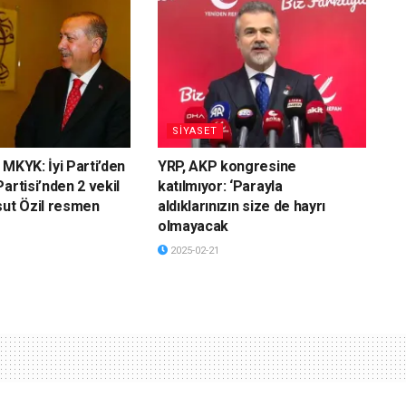
SİYASET
 MKYK: İyi Parti’den
YRP, AKP kongresine
artisi’nden 2 vekil
katılmıyor: ‘Parayla
sut Özil resmen
aldıklarınızın size de hayrı
olmayacak
2025-02-21