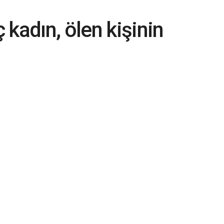
kadın, ölen kişinin
 yüzünden kavga etti